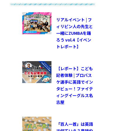
リアルイベント | フ
ィリピン人の先生と
一緒にZUMBAを踊
ろう vol.4【イベン
トレポート】
【レポート】こども
記者体験 | プロバス
ケ選手に英語でイン
タビュー！ファイテ
ィングイーグルス名
古屋
「百人一首」は英語
で何ていう？意味や