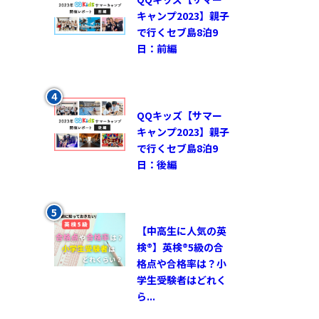
キャンプ2023】親子
で行くセブ島8泊9
日：前編
QQキッズ【サマー
キャンプ2023】親子
で行くセブ島8泊9
日：後編
【中高生に人気の英
検®︎】英検®︎5級の合
格点や合格率は？小
学生受験者はどれく
ら...