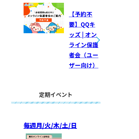
【予約不
要】QQキ
ッズ | オン
ライン保護
者会（ユー
ザー向け）
定期イベント
毎週
月/火/木/土/日