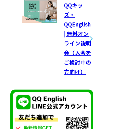
QQキッ
ズ・
QQEnglish
| 無料オン
ライン説明
会（入会を
ご検討中の
方向け）