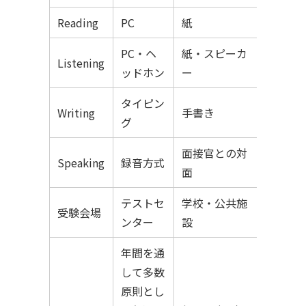
Reading
PC
紙
PC・ヘ
紙・スピーカ
Listening
ッドホン
ー
タイピン
Writing
手書き
グ
面接官との対
Speaking
録音方式
面
テストセ
学校・公共施
受験会場
ンター
設
年間を通
して多数
原則とし