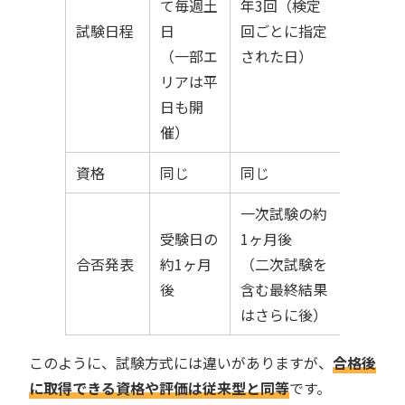
て毎週土
年3回（検定
試験日程
日
回ごとに指定
（一部エ
された日）
リアは平
日も開
催）
資格
同じ
同じ
一次試験の約
受験日の
1ヶ月後
合否発表
約1ヶ月
（二次試験を
後
含む最終結果
はさらに後）
このように、試験方式には違いがありますが、
合格後
に取得できる資格や評価は従来型と同等
です。