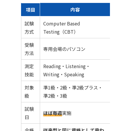
内容
項目
試験
Computer Based
方式
Testing（CBT）
受験
専用会場のパソコン
方法
測定
Reading・Listening・
技能
Writing・Speaking
対象
準1級・2級・準2級プラス・
級
準2級・3級
試験
ほぼ毎週
実施
日
合格
従来型と同じ資格として扱わ