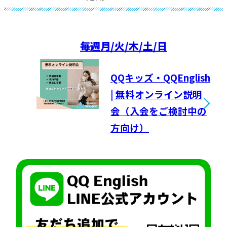
毎週
月/火/木/土/日
QQキッズ・QQEnglish
| 無料オンライン説明
会（入会をご検討中の
方向け）