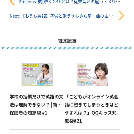
投
Previous:
英検®︎S-CBTとは？従来型との違い・メリット・デメリットを徹底解説｜大学受験にも使える？
稿
Next:
【おうち英語】子供と歌うきらきら星：曲の由来から歌詞の意味までを解説
ナ
ビ
関連記事
ゲ
ー
シ
ョ
学校の授業だけで英語の文
「こどもがオンライン英会
ン
法は理解できない？ | 新・
話に飽きてしまうときはど
保護者の知恵袋 #1
うすれば？」QQキッズ知
恵袋#21