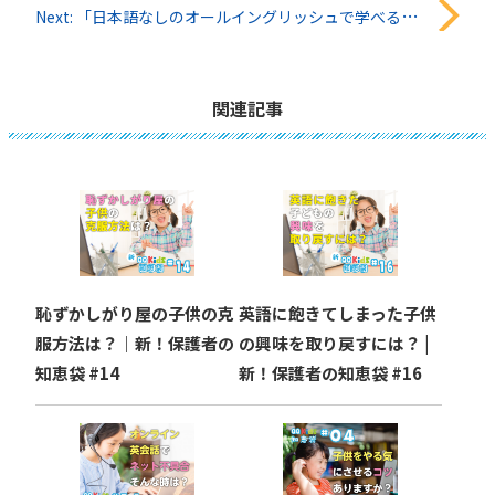
稿
Next:
「日本語なしのオールイングリッシュで学べるの？」QQキッズ知恵袋#29
ナ
ビ
関連記事
ゲ
ー
シ
ョ
恥ずかしがり屋の子供の克
英語に飽きてしまった子供
ン
服方法は？｜新！保護者の
の興味を取り戻すには？ |
知恵袋 #14
新！保護者の知恵袋 #16