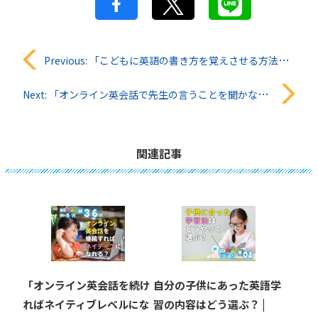
投
Previous:
「こどもに英語の書き方を覚えさせる方法はありますか？」QQキッズ知恵袋#22
稿
Next:
「オンライン英会話で先生の言うことを聞かなくて困ってます」QQキッズ知恵袋#24
ナ
ビ
関連記事
ゲ
ー
シ
ョ
「オンライン英会話を続け
自分の子供にあった英語学
ン
ればネイティブレベルにな
習の内容はどう選ぶ？ |