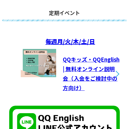
定期イベント
毎週
月/火/木/土/日
QQキッズ・QQEnglish
| 無料オンライン説明
会（入会をご検討中の
方向け）