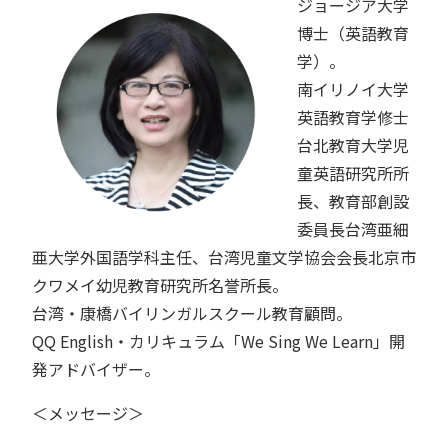
ジョージア大学
博士（英語教育
学）。
南イリノイ大学
英語教育学修士
台北教育大学児
童英語研究所所
長、教育部創設
委員長台湾亜細
亜大学外国語学科主任、台湾児童文学協会会長北京市
クワメイ幼児教育研究所名誉所長。
台湾・康橋バイリンガルスクール教育顧問。
QQ English・カリキュラム「We Sing We Learn」開
発アドバイザー。
＜メッセージ＞