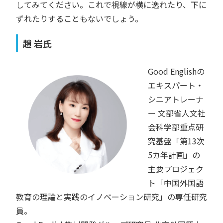
してみてください。これで視線が横に逸れたり、下に
ずれたりすることもないでしょう。
趙 岩氏
Good Englishの
エキスパート・
シニアトレーナ
ー 文部省人文社
会科学部重点研
究基盤「第13次
5カ年計画」の
主要プロジェク
ト「中国外国語
教育の理論と実践のイノベーション研究」の専任研究
員。