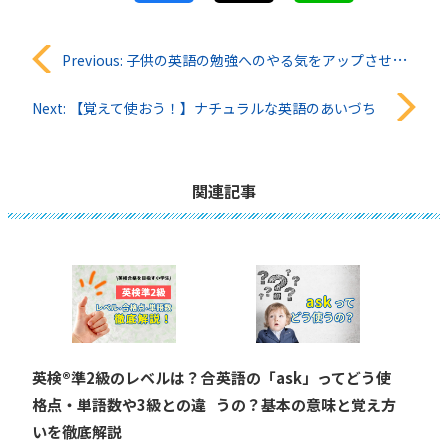
投
Previous:
子供の英語の勉強へのやる気をアップさせるコツ3選！
稿
Next:
【覚えて使おう！】ナチュラルな英語のあいづち
ナ
ビ
関連記事
ゲ
ー
シ
ョ
英検®︎準2級のレベルは？合
英語の「ask」ってどう使
ン
格点・単語数や3級との違
うの？基本の意味と覚え方
いを徹底解説