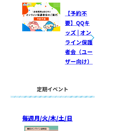
【予約不
要】QQキ
ッズ | オン
ライン保護
者会（ユー
ザー向け）
定期イベント
毎週
月/火/木/土/日