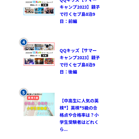
キャンプ2023】親子
で行くセブ島8泊9
日：前編
QQキッズ【サマー
キャンプ2023】親子
で行くセブ島8泊9
日：後編
【中高生に人気の英
検®︎】英検®︎5級の合
格点や合格率は？小
学生受験者はどれく
ら...