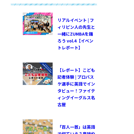
リアルイベント | フ
ィリピン人の先生と
一緒にZUMBAを踊
ろう vol.4【イベン
トレポート】
【レポート】こども
記者体験 | プロバス
ケ選手に英語でイン
タビュー！ファイテ
ィングイーグルス名
古屋
「百人一首」は英語
で何ていう？意味や