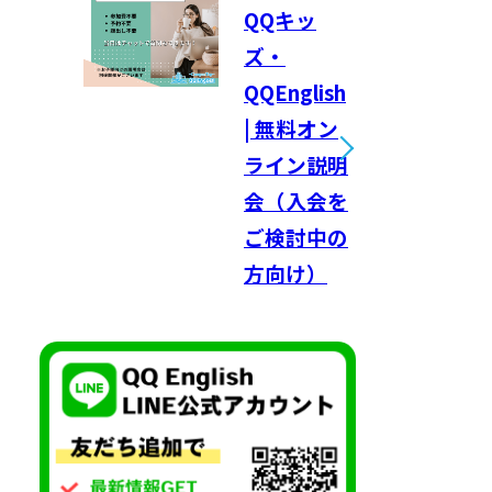
QQキッ
ズ・
QQEnglish
| 無料オン
ライン説明
会（入会を
ご検討中の
方向け）