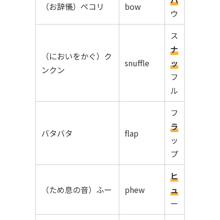
（お辞儀）ペコリ
bow
ウ
ス
ナ
（においをかぐ）ク
snuffle
ッ
ンクン
フ
ル
フ
ラ
バタバタ
flap
ッ
プ
ヒ
（ため息の音）ふー
phew
ュ
ー