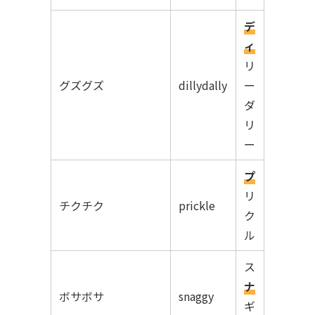
デ
ィ
リ
グズグズ
dillydally
ー
ダ
リ
ー
プ
リ
チクチク
prickle
ク
ル
ス
ナ
ボサボサ
snaggy
ギ