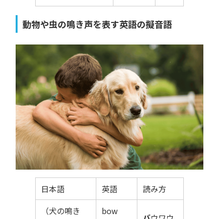
動物や虫の鳴き声を表す英語の擬音語
日本語
英語
読み方
（犬の鳴き
bow
バ
ウワウ