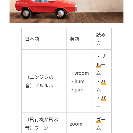
読み
日本語
英語
方
・ブ
ル
ー
・vroom
ム
（エンジンの
・hum
・
ハ
音）ブルルル
・purr
ム
・
パ
ー
（飛行機が飛ぶ
ズ
ー
zoom
音）ブーン
ム