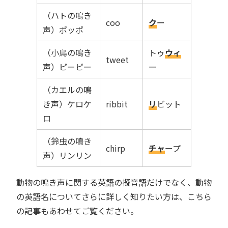
（ハトの鳴き
coo
ク
ー
声）ポッポ
（小鳥の鳴き
トゥ
ウィ
tweet
声）ピーピー
ー
（カエルの鳴
き声）ケロケ
ribbit
リ
ビット
ロ
（鈴虫の鳴き
chirp
チャ
ープ
声）リンリン
動物の鳴き声に関する英語の擬音語だけでなく、動物
の英語名についてさらに詳しく知りたい方は、こちら
の記事もあわせてご覧ください。