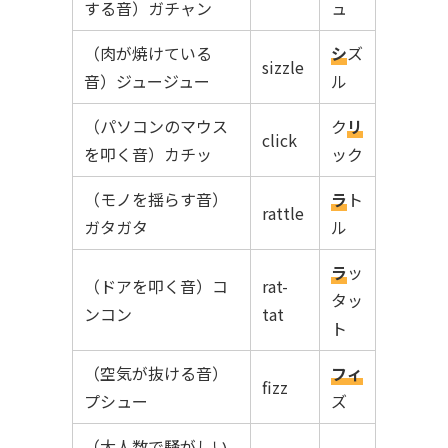
する音）ガチャン
ュ
（肉が焼けている
シ
ズ
sizzle
音）ジュージュー
ル
（パソコンのマウス
ク
リ
click
を叩く音）カチッ
ック
（モノを揺らす音）
ラ
ト
rattle
ガタガタ
ル
ラ
ッ
（ドアを叩く音）コ
rat-
タッ
ンコン
tat
ト
（空気が抜ける音）
フィ
fizz
プシュー
ズ
（大人数で騒がしい