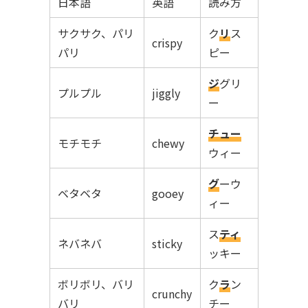
日本語
英語
読み方
サクサク、パリ
ク
リ
ス
crispy
パリ
ピー
ジ
グリ
プルプル
jiggly
ー
チュー
モチモチ
chewy
ウィー
グ
ーウ
ベタベタ
gooey
ィー
ス
ティ
ネバネバ
sticky
ッキー
ボリボリ、バリ
ク
ラ
ン
crunchy
バリ
チー