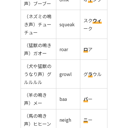
声）ブーブー
（ネズミの鳴
スク
ウィ
き声）チュー
squeak
ーク
チュー
（猛獣の鳴き
roar
ロ
ア
声）ガオー
（犬や猛獣の
うなり声）グ
growl
グ
ラ
ウル
ルルルル
（羊の鳴き
baa
バ
ー
声）メー
（馬の鳴き
neigh
ニ
ー
声）ヒヒーン