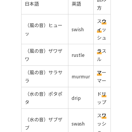
日本語
英語
方
ス
ウ
（風の音）ヒュー
swish
ィ
ッ
ッ
シュ
（風の音）ザワザ
ラ
ス
rustle
ワ
ル
（風の音）サラサ
マ
ー
murmur
ラ
マー
（水の音）ポタポ
ド
リ
drip
タ
ップ
ス
ワ
（水の音）ザブザ
swash
ッシ
ブ
ュ