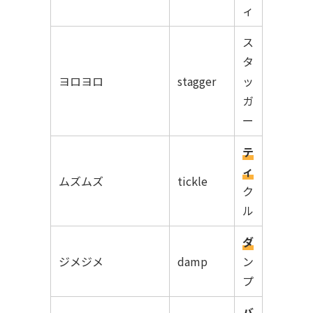
ィ
ス
タ
ヨロヨロ
stagger
ッ
ガ
ー
テ
ィ
ムズムズ
tickle
ク
ル
ダ
ジメジメ
damp
ン
プ
バ