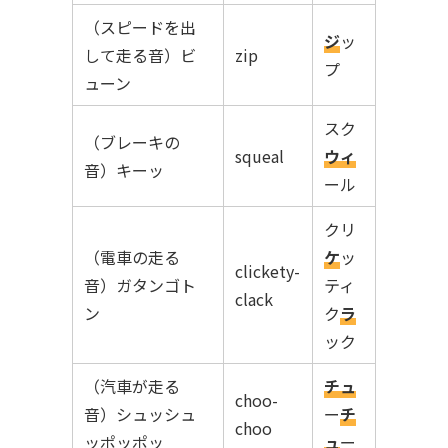
（スピードを出
ジ
ッ
して走る音）ビ
zip
プ
ューン
スク
（ブレーキの
squeal
ウィ
音）キーッ
ール
クリ
（電車の走る
ケ
ッ
clickety-
音）ガタンゴト
ティ
clack
ン
ク
ラ
ック
（汽車が走る
チュ
choo-
音）シュッシュ
ー
チ
choo
ッポッポッ
ュ
ー