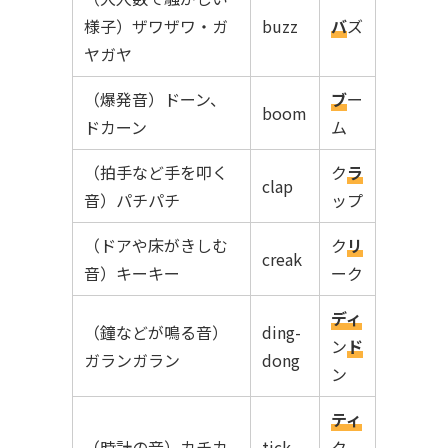
様子）ザワザワ・ガ
buzz
バ
ズ
ヤガヤ
（爆発音）ドーン、
ブ
ー
boom
ドカーン
ム
（拍手など手を叩く
ク
ラ
clap
音）パチパチ
ップ
（ドアや床がきしむ
ク
リ
creak
音）キーキー
ーク
ディ
（鐘などが鳴る音）
ding-
ン
ド
ガランガラン
dong
ン
ティ
（時計の音）カチカ
tick
ク