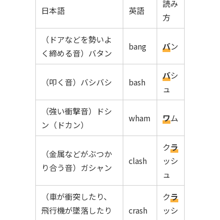
読み
日本語
英語
方
（ドアなどを勢いよ
bang
バ
ン
く締める音）バタン
バ
シ
（叩く音）バシバシ
bash
ュ
（強い衝撃音）ドシ
wham
ワ
ム
ン（ドカン）
ク
ラ
（金属などがぶつか
clash
ッシ
り合う音）ガシャン
ュ
（車が衝突したり、
ク
ラ
飛行機が墜落したり
crash
ッシ