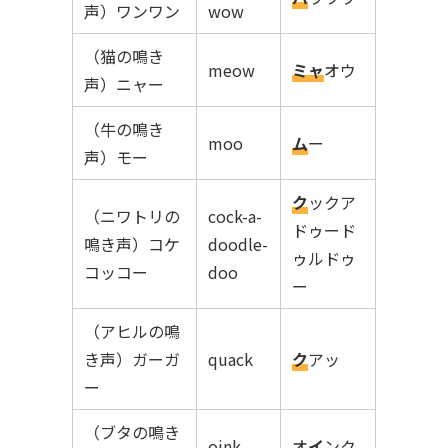
声）ワンワン
wow
（猫の鳴き
meow
ミャ
オウ
声）ニャー
（牛の鳴き
moo
ム
ー
声）モー
ク
ックア
（ニワトリの
cock-a-
ドゥード
鳴き声）コケ
doodle-
ゥルドゥ
コッコー
doo
ー
（アヒルの鳴
き声）ガーガ
quack
ク
アッ
ー
（ブタの鳴き
oink
オ
イ
ンク