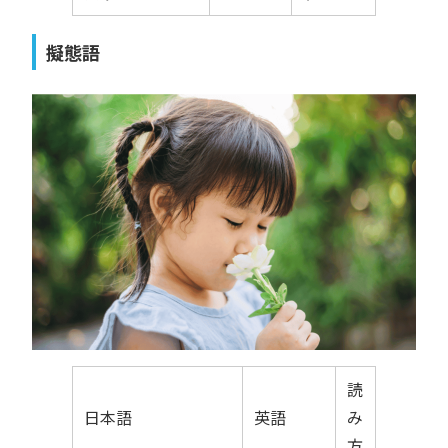
擬態語
読
日本語
英語
み
方