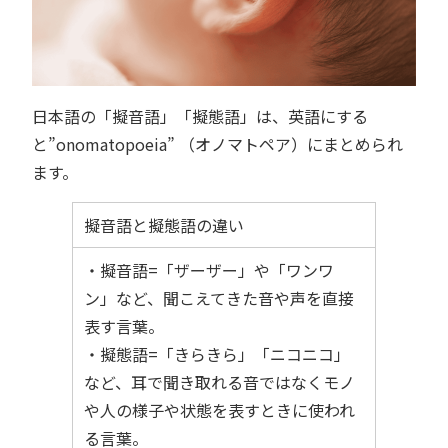
日本語の「擬音語」「擬態語」は、英語にする
と”onomatopoeia” （オノマトペア）にまとめられ
ます。
擬音語と擬態語の違い
・擬音語=「ザーザー」や「ワンワ
ン」など、聞こえてきた音や声を直接
表す言葉。
・擬態語=「きらきら」「ニコニコ」
など、耳で聞き取れる音ではなくモノ
や人の様子や状態を表すときに使われ
る言葉。