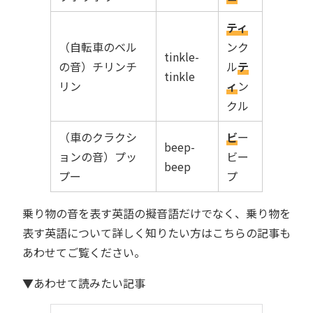
ティ
（自転車のベル
ンク
tinkle-
の音）チリンチ
ル
テ
tinkle
リン
ィ
ン
クル
（車のクラクシ
ビ
ー
beep-
ョンの音）プッ
ビー
beep
プー
プ
乗り物の音を表す英語の擬音語だけでなく、乗り物を
表す英語について詳しく知りたい方はこちらの記事も
あわせてご覧ください。
▼あわせて読みたい記事