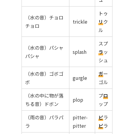
トゥ
（水の音）チョロ
trickle
リ
ク
チョロ
ル
スプ
（水の音）パシャ
splash
ラ
ッ
パシャ
シュ
（水の音）ゴボゴ
ガ
ー
gurgle
ボ
ゴル
（水の中に物が落
プ
ロ
plop
ちる音）ドボン
ップ
（雨の音）パラパ
pitter-
ピ
ラ
ラ
pitter
ピ
ラ