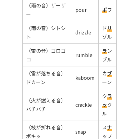
（雨の音）ザーザ
pour
ポ
ワ
ー
（雨の音）シトシ
ド
リ
drizzle
ト
ゾル
（雷の音）ゴロゴ
ラ
ン
rumble
ロ
ブル
（雷が落ちる音）
カ
ブ
kaboom
ドカーン
ーン
ク
ラ
（火が燃える音）
crackle
ッ
ク
パチパチ
ル
（枝が折れる音）
ス
ナ
snap
ポキッ
ップ