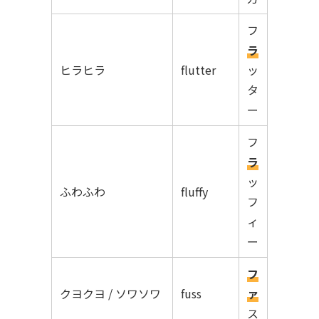
フ
ラ
ヒラヒラ
flutter
ッ
タ
ー
フ
ラ
ッ
ふわふわ
fluffy
フ
ィ
ー
フ
クヨクヨ / ソワソワ
fuss
ァ
ス