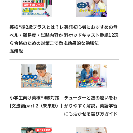
シ
ョ
英検®︎準2級プラスとは？レ
英語初心者におすすめの無
ン
ベル・難易度・試験内容か
料ポッドキャスト番組12選
ら合格のための対策まで徹
&効果的な勉強法
底解説
小学生向け英検®︎4級対策
チューターと塾の違いをわ
[文法編part.2（未来形）]
かりやすく解説。英語学習
にも活かせる選び方ガイド