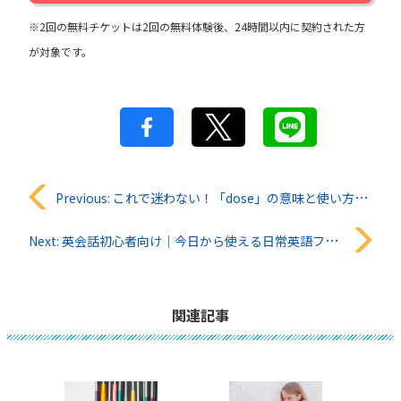
※2回の無料チケットは2回の無料体験後、24時間以内に契約された方
が対象です。
投
Previous:
これで迷わない！「dose」の意味と使い方を徹底解説
稿
Next:
英会話初心者向け｜今日から使える日常英語フレーズ
ナ
ビ
関連記事
ゲ
ー