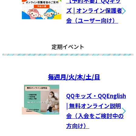
【予約不要】QQキッ
ズ | オンライン保護者
会（ユーザー向け）
定期イベント
毎週
月/火/木/土/日
QQキッズ・QQEnglish
| 無料オンライン説明
会（入会をご検討中の
方向け）