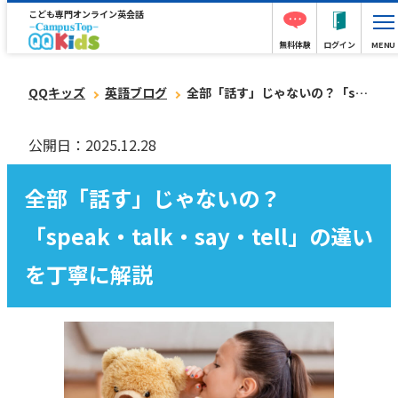
こども専門オンライン英会話
無料体験
ログイン
MENU
QQキッズ
英語ブログ
全部「話す」じゃないの？「speak・talk・say・tell」の違いを丁寧に解説
公開日：2025.12.28
全部「話す」じゃないの？
「speak・talk・say・tell」の違い
を丁寧に解説