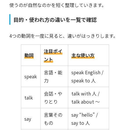
使うのが自然なのかを短く整理していきます。
目的・使われ方の違いを一覧で確認
4つの動詞を一度に見ると、違いがはっきりします。
注目ポイ
動詞
主な使い方
ント
言語・能
speak English /
speak
力
speak to 人
会話・や
talk with 人 /
talk
りとり
talk about 〜
言葉その
say “hello” /
say
もの
say to 人