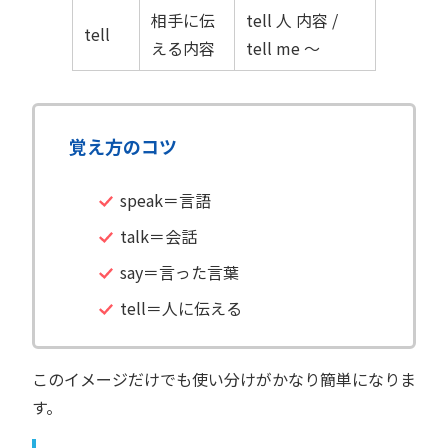
相手に伝
tell 人 内容 /
tell
える内容
tell me 〜
覚え方のコツ
speak＝言語
talk＝会話
say＝言った言葉
tell＝人に伝える
このイメージだけでも使い分けがかなり簡単になりま
す。