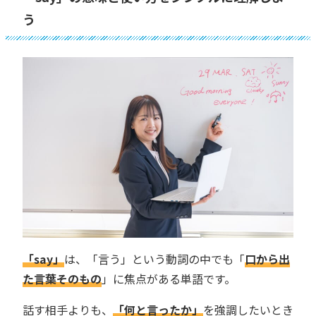
う
「say」
は、「言う」という動詞の中でも「
口から出
た言葉そのもの
」に焦点がある単語です。
話す相手よりも、
「何と言ったか」
を強調したいとき