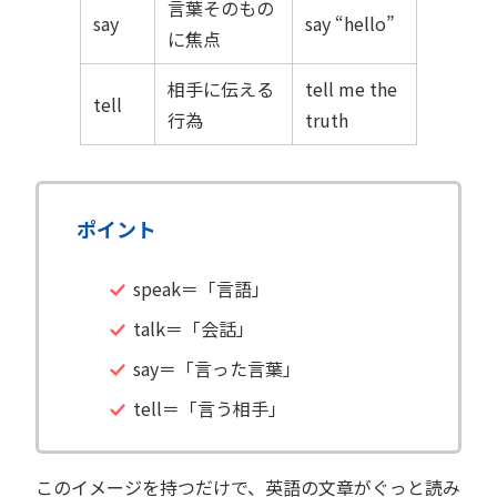
言葉そのもの
say
say “hello”
に焦点
相手に伝える
tell me the
tell
行為
truth
ポイント
speak＝「言語」
talk＝「会話」
say＝「言った言葉」
tell＝「言う相手」
このイメージを持つだけで、英語の文章がぐっと読み