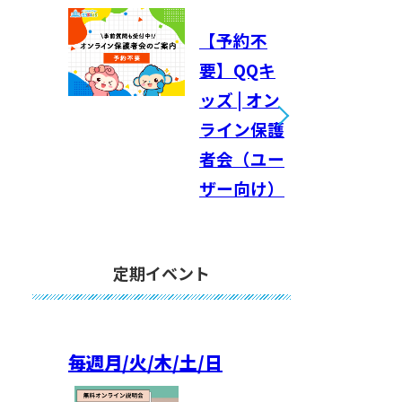
【予約不
要】QQキ
ッズ | オン
ライン保護
者会（ユー
ザー向け）
定期イベント
毎週
月/火/木/土/日