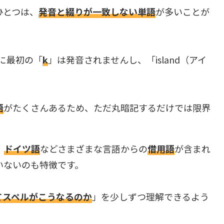
ひとつは、
発音と綴りが一致しない単語
が多いことが
うに最初の「
k
」は発音されませんし、「island（アイ
語
がたくさんあるため、ただ丸暗記するだけでは限界
、
ドイツ語
などさまざまな言語からの
借用語
が含まれ
いないのも特徴です。
てスペルがこうなるのか
」を少しずつ理解できるよう