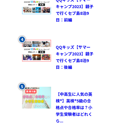
キャンプ2023】親子
で行くセブ島8泊9
日：前編
QQキッズ【サマー
キャンプ2023】親子
で行くセブ島8泊9
日：後編
【中高生に人気の英
検®︎】英検®︎5級の合
格点や合格率は？小
学生受験者はどれく
ら...