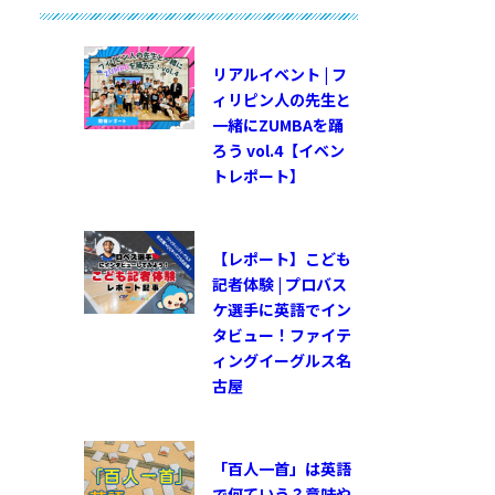
リアルイベント | フ
ィリピン人の先生と
一緒にZUMBAを踊
ろう vol.4【イベン
トレポート】
【レポート】こども
記者体験 | プロバス
ケ選手に英語でイン
タビュー！ファイテ
ィングイーグルス名
古屋
「百人一首」は英語
で何ていう？意味や