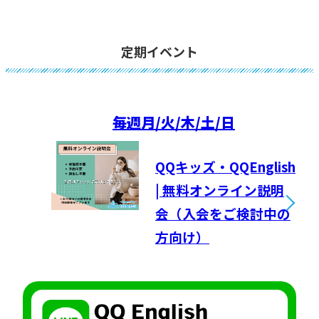
定期イベント
毎週
月/火/木/土/日
QQキッズ・QQEnglish
| 無料オンライン説明
会（入会をご検討中の
方向け）