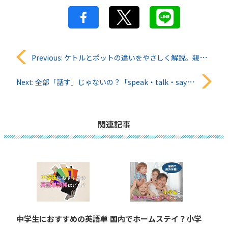
投
Previous:
ケトルとポットの違いをやさしく解説。親子で学べる身近な英語ガイド
稿
Next:
全部「話す」じゃないの？「speak・talk・say・tell」の違いを丁寧に解説
ナ
ビ
関連記事
ゲ
ー
シ
ョ
中学生におすすめの英語単
国内でホームステイ？小学