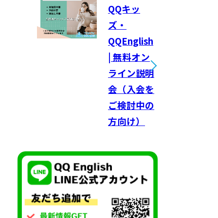
QQキッ
ズ・
QQEnglish
| 無料オン
ライン説明
会（入会を
ご検討中の
方向け）