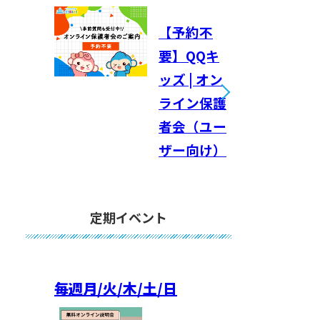
【予約不
要】QQキ
ッズ | オン
ライン保護
者会（ユー
ザー向け）
定期イベント
毎週
月/火/木/土/日