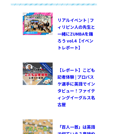
リアルイベント | フ
ィリピン人の先生と
一緒にZUMBAを踊
ろう vol.4【イベン
トレポート】
【レポート】こども
記者体験 | プロバス
ケ選手に英語でイン
タビュー！ファイテ
ィングイーグルス名
古屋
「百人一首」は英語
で何ていう？意味や