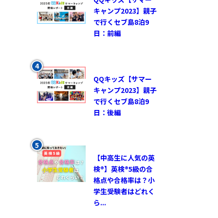
キャンプ2023】親子
で行くセブ島8泊9
日：前編
QQキッズ【サマー
キャンプ2023】親子
で行くセブ島8泊9
日：後編
【中高生に人気の英
検®︎】英検®︎5級の合
格点や合格率は？小
学生受験者はどれく
ら...