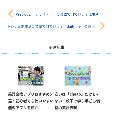
投
Previous:
「デザイナー」は英語で何ていう？仕事別の言い方も紹介
稿
Next:
日常生活は英語で何ていう？「daily life」の意味と使い方をやさしく解説
ナ
ビ
関連記事
ゲ
ー
シ
ョ
英語変換アプリおすすめ5
安いは「cheap」だけじゃ
ン
選！初心者でも使いやすい
ない！親子で学ぶ手ごろ価
無料アプリを紹介
格の英語表現