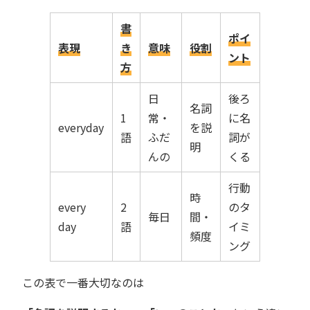
書
ポイ
表現
き
意味
役割
ント
方
日
後ろ
名詞
1
常・
に名
everyday
を説
語
ふだ
詞が
明
んの
くる
行動
時
every
2
のタ
毎日
間・
day
語
イミ
頻度
ング
この表で一番大切なのは