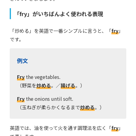
「fry」がいちばんよく使われる表現
「炒める」を英語で一番シンプルに言うと、「
fry
」
です。
例文
Fry
the vegetables.
（野菜を
炒める
。／
揚げる
。）
Fry
the onions until soft.
（玉ねぎが柔らかくなるまで
炒める
。）
英語では、油を使って火を通す調理法を広く「
fry
」