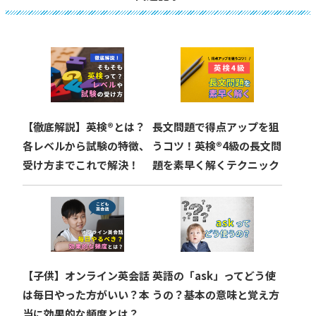
ゲ
ー
シ
ョ
【徹底解説】英検®︎とは？
長文問題で得点アップを狙
ン
各レベルから試験の特徴、
うコツ！英検®︎4級の長文問
受け方までこれで解決！
題を素早く解くテクニック
【子供】オンライン英会話
英語の「ask」ってどう使
は毎日やった方がいい？本
うの？基本の意味と覚え方
当に効果的な頻度とは？