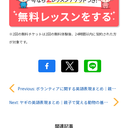
※2回の無料チケットは2回の無料体験後、24時間以内に契約された方
が対象です。
投
Previous:
ボランティアに関する英語表現まとめ｜親子で学ぶ実践フレーズと意味
稿
Next:
ヤギの英語表現まとめ｜親子で覚える動物の基本英単語
ナ
ビ
関連記事