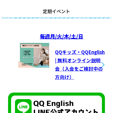
定期イベント
毎週
月/火/木/土/日
QQキッズ・QQEnglish
| 無料オンライン説明
会（入会をご検討中の
方向け）