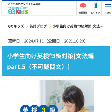
こども専門オンライン英会話
無料体験
ログイン
MENU
QQキッズ
英語ブログ
小学生向け英検®︎3級対策[文法編part.5（不可疑問文）]
更新日：2024.07.11
（公開日：2021.10.20）
小学生向け英検®︎3級対策[文法編
part.5（不可疑問文）]