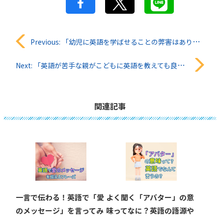
投
Previous:
「幼児に英語を学ばせることの弊害はありますか？」QQキッズ知恵袋#32
稿
Next:
「英語が苦手な親がこどもに英語を教えても良いのですか？」QQキッズ知恵袋#33
ナ
ビ
関連記事
ゲ
ー
シ
ョ
一言で伝わる！英語で「愛
よく聞く「アバター」の意
ン
のメッセージ」を言ってみ
味ってなに？英語の語源や