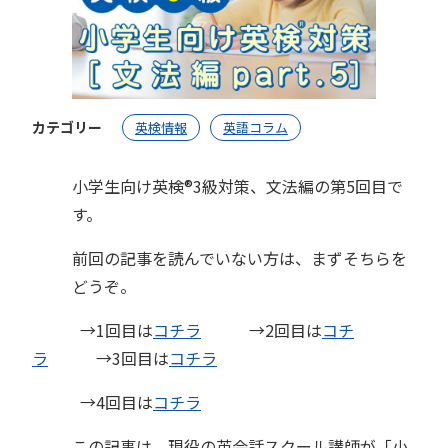
カテゴリー
英検情報
英語コラム
小学生向け英検®︎3級対策、文法編の第5回目で
す。
前回の記事を読んでいない方は、まずそちらを
どうぞ。
→1回目は
コチラ
→2回目は
コチ
ラ
→3回目は
コチラ
→4回目は
コチラ
この記事は、現役の英会話スクール講師が「小