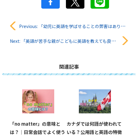
投
Previous:
「幼児に英語を学ばせることの弊害はありますか？」QQキッズ知恵袋#32
稿
Next:
「英語が苦手な親がこどもに英語を教えても良いのですか？」QQキッズ知恵袋#33
ナ
ビ
関連記事
ゲ
ー
シ
ョ
「no matter」の意味と
カナダでは何語が使われて
ン
は？｜日常会話でよく使う
いる？公用語と英語の特徴