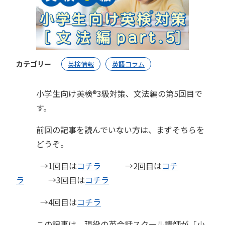
カテゴリー
英検情報
英語コラム
小学生向け英検®︎3級対策、文法編の第5回目で
す。
前回の記事を読んでいない方は、まずそちらを
どうぞ。
→1回目は
コチラ
→2回目は
コチ
ラ
→3回目は
コチラ
→4回目は
コチラ
この記事は、現役の英会話スクール講師が「小