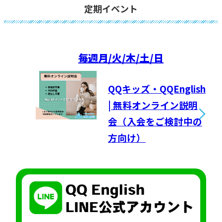
定期イベント
毎週
月/火/木/土/日
QQキッズ・QQEnglish
| 無料オンライン説明
会（入会をご検討中の
方向け）