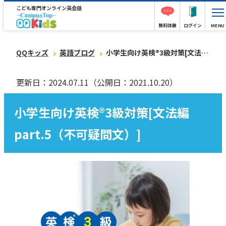
こども専門オンライン英会話
無料体験
ログイン
MENU
QQキッズ
英語ブログ
小学生向け英検®︎3級対策[文法編part.5（不可疑問文）]
更新日：2024.07.11
（公開日：2021.10.20）
小学生向け英検®︎3級対策[文法編
part.5（不可疑問文）]