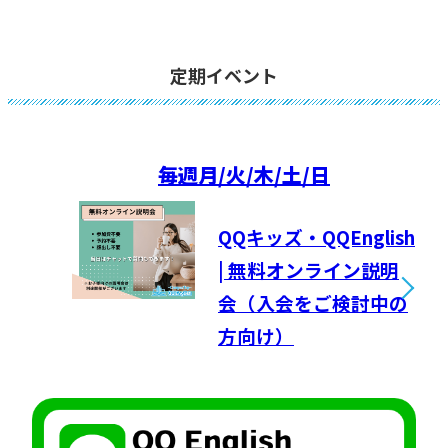
定期イベント
毎週
月/火/木/土/日
QQキッズ・QQEnglish
| 無料オンライン説明
会（入会をご検討中の
方向け）