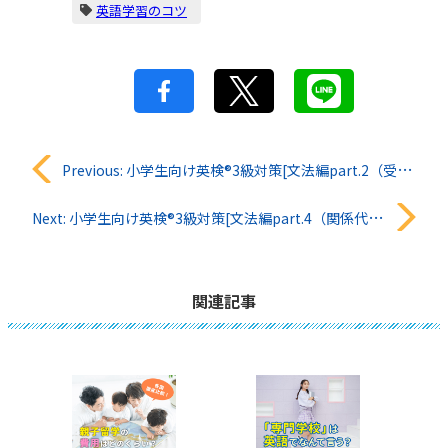
英語学習のコツ
投
Previous:
小学生向け英検®︎3級対策[文法編part.2（受動態）]
稿
Next:
小学生向け英検®︎3級対策[文法編part.4（関係代名詞）]
ナ
ビ
関連記事
ゲ
ー
シ