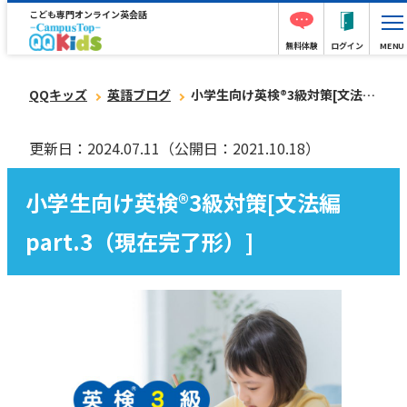
こども専門オンライン英会話
無料体験
ログイン
MENU
QQキッズ
英語ブログ
小学生向け英検®︎3級対策[文法編part.3（現在完了形）]
更新日：2024.07.11
（公開日：2021.10.18）
小学生向け英検®︎3級対策[文法編
part.3（現在完了形）]