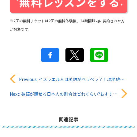
※2回の無料チケットは2回の無料体験後、24時間以内に契約された方
が対象です。
投
Previous:
イスラエル人は英語がペラペラ？！現地駐在員がその実態に迫る！
稿
Next:
英語が話せる日本人の割合はどれくらい?おすすめの勉強法を紹介
ナ
ビ
関連記事
ゲ