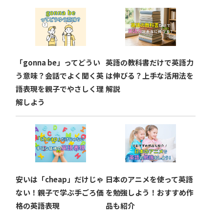
ー
シ
ョ
「gonna be」ってどうい
英語の教科書だけで英語力
ン
う意味？会話でよく聞く英
は伸びる？上手な活用法を
語表現を親子でやさしく理
解説
解しよう
安いは「cheap」だけじゃ
日本のアニメを使って英語
ない！親子で学ぶ手ごろ価
を勉強しよう！おすすめ作
格の英語表現
品も紹介