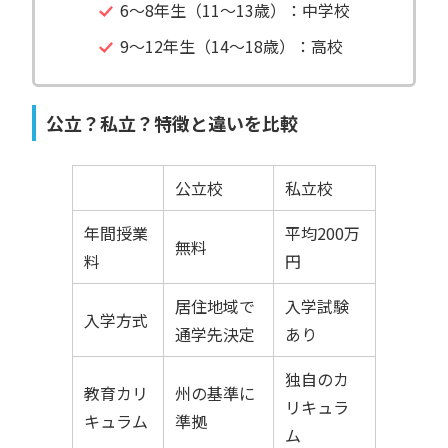
6～8年生（11～13歳）：中学校
9～12年生（14～18歳）：高校
公立？私立？特徴と違いを比較
公立校
私立校
年間授業
平均200万
無料
料
円
居住地域で
入学試験
入学方式
通学先決定
あり
独自のカ
教育カリ
州の基準に
リキュラ
キュラム
準拠
ム