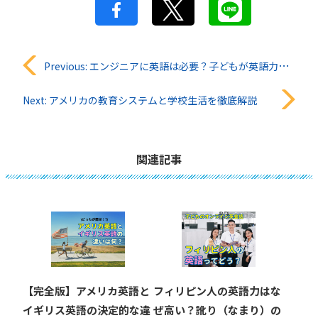
投
Previous:
エンジニアに英語は必要？子どもが英語力を身に付けるための勉強方法を公開
稿
Next:
アメリカの教育システムと学校生活を徹底解説
ナ
ビ
関連記事
ゲ
ー
シ
ョ
【完全版】アメリカ英語と
フィリピン人の英語力はな
ン
イギリス英語の決定的な違
ぜ高い？訛り（なまり）の