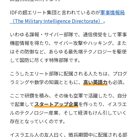
IDFの超エリート集団と言われているのが
軍事情報局
（The Military Intelligence Directorate）
。
いわゆる諜報・サイバー部隊で、通信傍受をして軍事
機密情報を得たり、サイバー攻撃やハッキング、また
はその防御など、あらゆる最先端テクノロジーを駆使
して国防に尽くす特殊部隊です。
こうしたエリート部隊に配属される人たちは、プログ
ラミングや数学の知識とともに、
高い英語力
も必須。
ここで研鑽を積み、その後も空軍で活躍したり、自分
で起業して
スタートアップ企業
を作ったり、イスラエ
ルのテクノロジー産業、そして経済もけん引していく
存在となっていくのです。
イスラエル人の友人曰く、徴兵期間中に配属される部