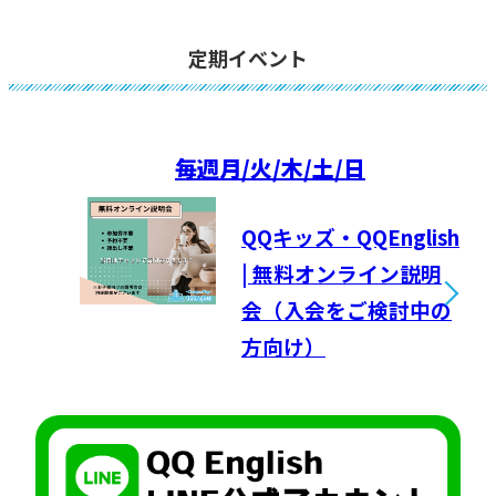
定期イベント
毎週
月/火/木/土/日
QQキッズ・QQEnglish
| 無料オンライン説明
会（入会をご検討中の
方向け）