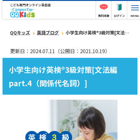
こども専門オンライン英会話
無料体験
ログイン
MENU
QQキッズ
英語ブログ
小学生向け英検®︎3級対策[文法編part.4（関係代名詞）]
更新日：2024.07.11
（公開日：2021.10.19）
小学生向け英検®︎3級対策[文法編
part.4（関係代名詞）]