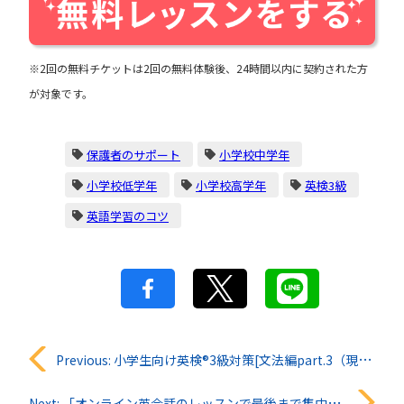
※2回の無料チケットは2回の無料体験後、24時間以内に契約された方
が対象です。
保護者のサポート
小学校中学年
小学校低学年
小学校高学年
英検3級
英語学習のコツ
投
Previous:
小学生向け英検®︎3級対策[文法編part.3（現在完了形）]
稿
Next:
「オンライン英会話のレッスンで最後まで集中力が持ちません」QQキッズ知恵袋#30