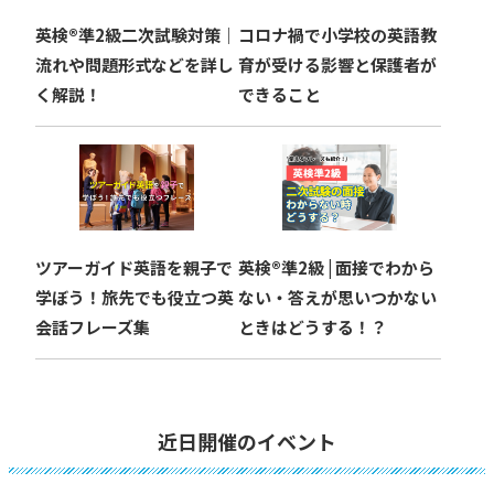
英検®︎準2級二次試験対策｜
コロナ禍で小学校の英語教
流れや問題形式などを詳し
育が受ける影響と保護者が
く解説！
できること
ツアーガイド英語を親子で
英検®︎準2級 | 面接でわから
学ぼう！旅先でも役立つ英
ない・答えが思いつかない
会話フレーズ集
ときはどうする！？
近日開催のイベント