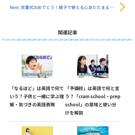
稿
Next:
卒業式おめでとう！親子で使える心あたたまる英語フレーズ集13選
ナ
ビ
関連記事
ゲ
ー
シ
ョ
「なるほど」は英語で何て
「予備校」は英語で何と言
ン
いう？子供と一緒に学ぶ理
う？「cram school・prep
解・気づきの英語表現
school」の意味と使い分
けを解説