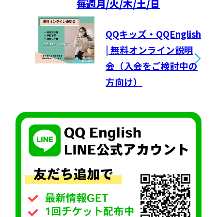
毎週
月/火/木/土/日
QQキッズ・QQEnglish
| 無料オンライン説明
会（入会をご検討中の
方向け）