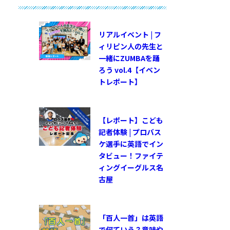
リアルイベント | フ
ィリピン人の先生と
一緒にZUMBAを踊
ろう vol.4【イベン
トレポート】
【レポート】こども
記者体験 | プロバス
ケ選手に英語でイン
タビュー！ファイテ
ィングイーグルス名
古屋
「百人一首」は英語
で何ていう？意味や