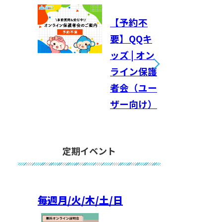
【予約不
要】QQキ
ッズ | オン
ライン保護
者会（ユー
ザー向け）
定期イベント
毎週
月/火/木/土/日