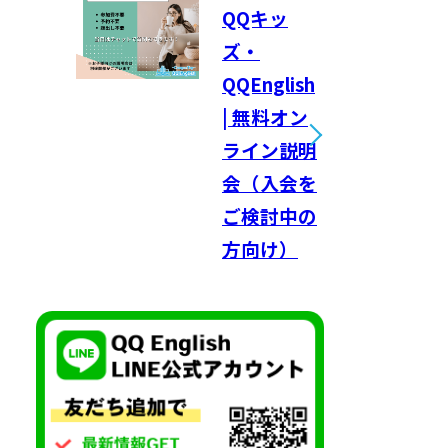
QQキッ
ズ・
QQEnglish
| 無料オン
ライン説明
会（入会を
ご検討中の
方向け）