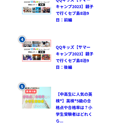
キャンプ2023】親子
で行くセブ島8泊9
日：前編
QQキッズ【サマー
キャンプ2023】親子
で行くセブ島8泊9
日：後編
【中高生に人気の英
検®︎】英検®︎5級の合
格点や合格率は？小
学生受験者はどれく
ら...