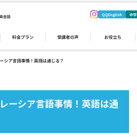
QQEnglish
中学
英会話
料金プラン
受講者の声
お役立ち
ーシア言語事情！英語は通じる？
）
レーシア言語事情！英語は通