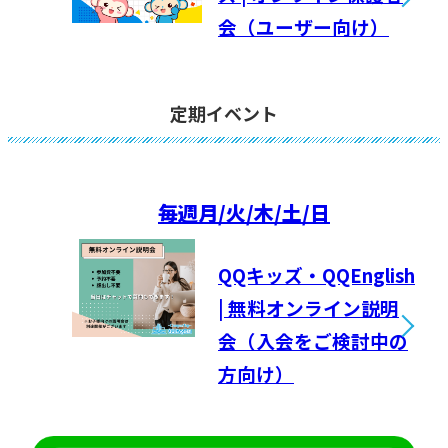
会（ユーザー向け）
定期イベント
毎週
月/火/木/土/日
QQキッズ・QQEnglish
| 無料オンライン説明
会（入会をご検討中の
方向け）