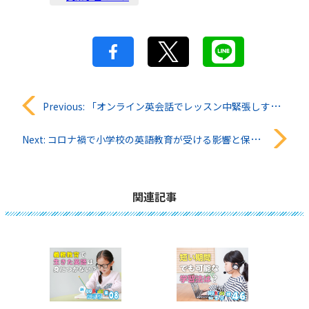
投
Previous:
「オンライン英会話でレッスン中緊張しすぎてしまいます」QQキッズ知恵袋#09
稿
Next:
コロナ禍で小学校の英語教育が受ける影響と保護者ができること
ナ
ビ
関連記事
ゲ
ー
シ