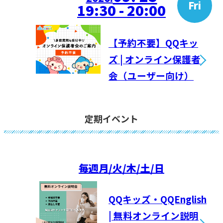
Fri
19:30 - 20:00
【予約不要】QQキッ
ズ | オンライン保護者
会（ユーザー向け）
定期イベント
毎週
月/火/木/土/日
QQキッズ・QQEnglish
| 無料オンライン説明