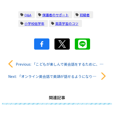
Q&A
保護者のサポート
初級者
小学校低学年
英語学習のコツ
投
Previous:
「こどもが楽しんで英会話をするために、親ができることは？」QQキッズ知恵袋#43
稿
Next:
「オンライン英会話で英語が話せるようになりますか？」QQキッズ知恵袋#45
ナ
ビ
関連記事
ゲ