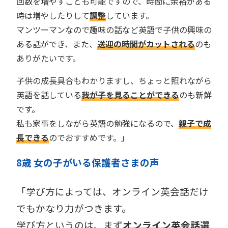
回数を増やすことも可能ですので、時間に余裕がある
時は増やしたりして
調整
しています。
マンツーマンなので趣味の話など英語で子供の興味の
ある話ができ、また、
送迎の時間がカットされる
のも
ありがたいです。
子供の成長具合もわかりますし、ちょっと照れながら
英語を話している
我が子を見ることができる
のも新鮮
です。
私も家事をしながら英語の勉強になるので、
親子で成
長できる
のでおすすめです。」
8歳 女の子がいる保護者
さま
の声
「学び方によっては、オンライン英会話だけ
でもかなり力がつきます。
学び方というのは、まず
オンライン英会話選