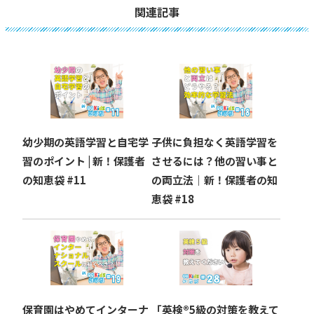
ビ
関連記事
ゲ
ー
シ
ョ
幼少期の英語学習と自宅学
子供に負担なく英語学習を
ン
習のポイント | 新！保護者
させるには？他の習い事と
の知恵袋 #11
の両立法｜新！保護者の知
恵袋 #18
保育園はやめてインターナ
「英検®︎5級の対策を教えて