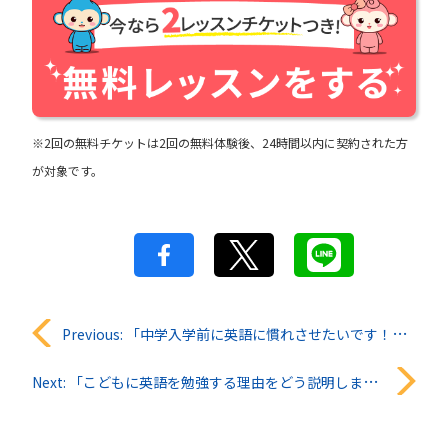
※2回の無料チケットは2回の無料体験後、24時間以内に契約された方
が対象です。
投
Previous:
「中学入学前に英語に慣れさせたいです！」QQキッズ知恵袋#11
稿
Next:
「こどもに英語を勉強する理由をどう説明しますか？」QQキッズ知恵袋#13
ナ