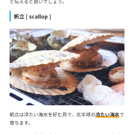
と伝えると良いでしょう。
帆立 [ scallop ]
帆立は冷たい海水を好む貝で、北半球の
冷たい海水
で
育ちます。