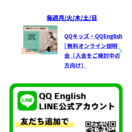
毎週
月/火/木/土/日
QQキッズ・QQEnglish
| 無料オンライン説明
会（入会をご検討中の
方向け）