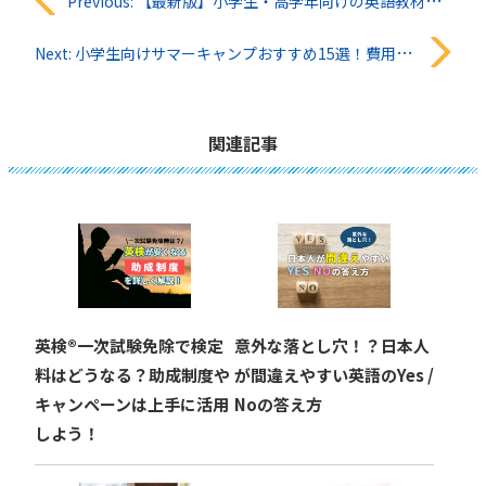
投
Previous:
【最新版】小学生・高学年向けの英語教材おすすめ5選！
稿
Next:
小学生向けサマーキャンプおすすめ15選！費用・選び方・失敗しないポイントを徹底解説
ナ
ビ
関連記事
ゲ
ー
シ
ョ
英検®︎一次試験免除で検定
意外な落とし穴！？日本人
ン
料はどうなる？助成制度や
が間違えやすい英語のYes /
キャンペーンは上手に活用
Noの答え方
しよう！