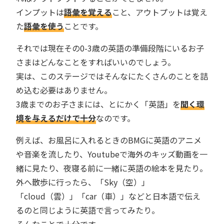
インプットは
語彙を覚える
こと、アウトプットは覚え
た
語彙を使う
ことです。
それでは現在その0-3歳の英語の準備段階にいるお子
さまはどんなことをすればいいのでしょう。
実は、このステージではそんなにたくさんのことを詰
め込む必要はありません。
3歳までのお子さまには、とにかく「英語」を
聞く環
境を与えるだけで十分
なのです。
例えば、お風呂に入れるときのBMGに英語のアニメ
や音楽を流したり、Youtubeで海外のキッズ動画を一
緒に見たり、夜寝る前に一緒に英語の絵本を見たり。
外へ散歩に行ったら、「Sky（空）」
「cloud（雲）」「car（車）」などと日本語で伝え
るのと同じように英語で言ってみたり。