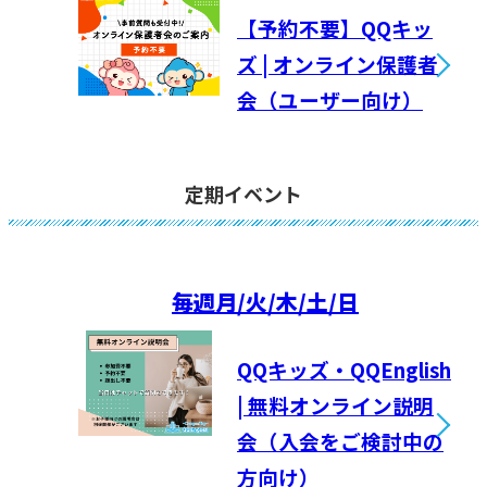
【予約不要】QQキッ
ズ | オンライン保護者
会（ユーザー向け）
定期イベント
毎週
月/火/木/土/日
QQキッズ・QQEnglish
| 無料オンライン説明
会（入会をご検討中の
方向け）