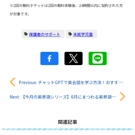
※2回の無料チケットは2回の無料体験後、24時間以内に契約された方
が対象です。
保護者のサポート
未就学児童
投
Previous:
チャットGPTで英会話を学ぶ方法！おすすめプロンプトと無料アプリ活用術
稿
Next:
【今月の英単語シリーズ】6月にまつわる英単語一覧
ナ
ビ
関連記事