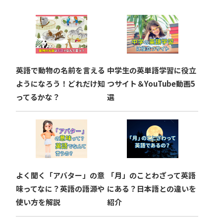
ゲ
ー
シ
ョ
英語で動物の名前を言える
中学生の英単語学習に役立
ン
ようになろう！どれだけ知
つサイト＆YouTube動画5
ってるかな？
選
よく聞く「アバター」の意
「月」のことわざって英語
味ってなに？英語の語源や
にある？日本語との違いを
使い方を解説
紹介