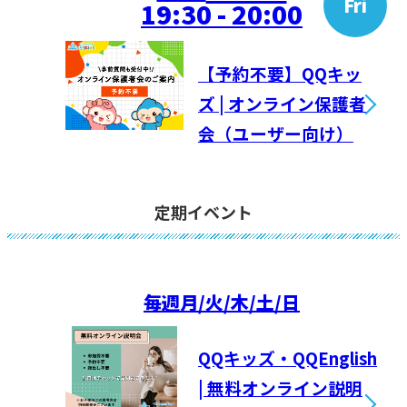
Fri
19:30 - 20:00
【予約不要】QQキッ
ズ | オンライン保護者
会（ユーザー向け）
定期イベント
毎週
月/火/木/土/日
QQキッズ・QQEnglish
| 無料オンライン説明