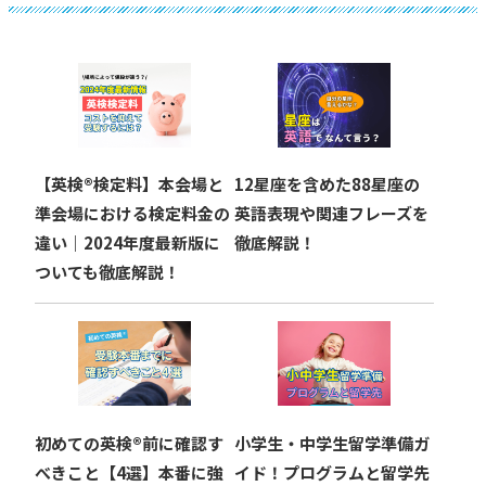
ゲ
ー
シ
ョ
【英検®︎検定料】本会場と
12星座を含めた88星座の
ン
準会場における検定料金の
英語表現や関連フレーズを
違い｜2024年度最新版に
徹底解説！
ついても徹底解説！
初めての英検®︎前に確認す
小学生・中学生留学準備ガ
べきこと【4選】本番に強
イド！プログラムと留学先