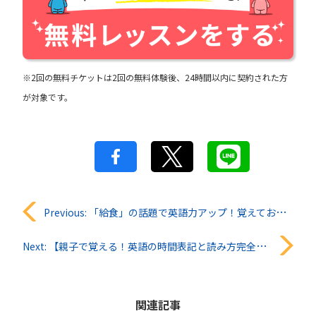
※2回の無料チケットは2回の無料体験後、24時間以内に契約された方
が対象です。
投
Previous:
「給食」の話題で英語力アップ！覚えておきたい英単語＆例文まとめ
稿
Next:
【親子で覚える！英語の時間表記と読み方完全ガイド｜AM/PMの正しい書き方から楽しい時間の言い方
ナ
ビ
関連記事