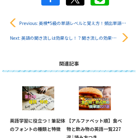
投
Previous:
英検®︎5級の単語レベルと覚え方！頻出単語一覧・おすすめ単語集も紹介
稿
Next:
英語の聞き流しは効果なし！？聞き流しの効果とリスニング上達のコツ
ナ
ビ
関連記事
ゲ
ー
シ
ョ
英語学習に役立つ！筆記体
【アルファベット順】食べ
ン
のフォントの種類と特徴
物と飲み物の英語一覧227
選 | 読み方つき