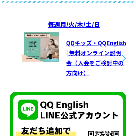
毎週
月/火/木/土/日
QQキッズ・QQEnglish
| 無料オンライン説明
会（入会をご検討中の
方向け）