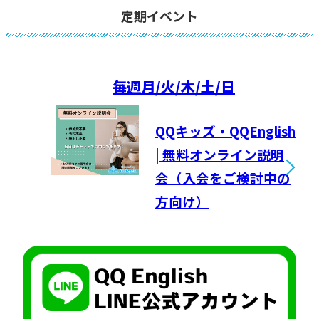
定期イベント
毎週
月/火/木/土/日
QQキッズ・QQEnglish
| 無料オンライン説明
会（入会をご検討中の
方向け）