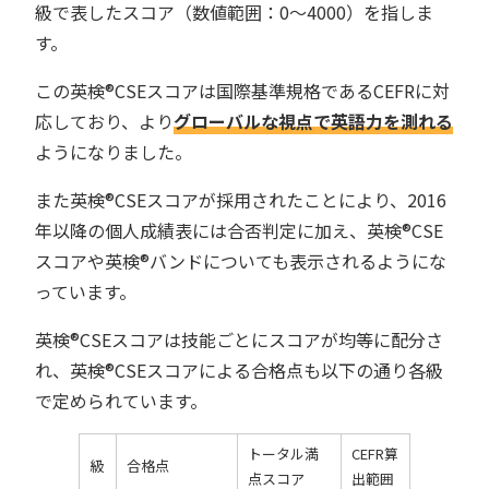
級で表したスコア（数値範囲：0～4000）を指しま
す。
この英検®︎CSEスコアは国際基準規格であるCEFRに対
応しており、より
グローバルな視点で英語力を測れる
ようになりました。
また英検®︎CSEスコアが採用されたことにより、2016
年以降の個人成績表には合否判定に加え、英検®︎CSE
スコアや英検®︎バンドについても表示されるようにな
っています。
英検®︎CSEスコアは技能ごとにスコアが均等に配分さ
れ、英検®︎CSEスコアによる合格点も以下の通り各級
で定められています。
トータル満
CEFR算
級
合格点
点スコア
出範囲