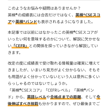
このようなお悩みや疑問はありませんか？
英検®︎の成績表には合否だけではなく、
英検®︎CSEスコ
ア
や
英検®︎バンド
も表示されるようになりました。
本記事では以前にはなかったこの英検®︎CSEスコアが
いったい何を意味するのかについて、解説に欠かせな
い
「CEFR」
との関係を探っていきながら解説してい
きます。
改定の度に成績表で受け取れる情報量は確実に増えて
きましたが、いまいち見方がよく分からない、そもそ
も用語がよく分かっていないという人は意外に多くい
らっしゃるのではないでしょうか。
「英検®︎CSEスコア」「CEFRレベル」「英検®︎バン
ド」から、
英語レベル
や
合格点までの距離
、そして
今
後伸ばすべき技能
も分かりますので、ぜひ最後までご