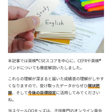
本記事では英検®︎CSEスコアを中心に、CEFRや英検®︎
バンドについても徹底解説いたしました。
これらの理解が深まると届いた成績表の理解がしやす
くなりますので、受け取ったデータからぜひ
現状把
握
、そして
今後の目標設定
に活用してみてください
ね。
当スクールQQキッズは、子供専門のオンライン英会