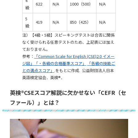
4
622
N/A
1000（500）
N/A
級
5
419
N/A
850（425）
N/A
級
注）【4級・5級】スピーキングテストは合否に関係
なく受けられる任意テストのため、上記表には加え
ておりません。
参考：
「Common Scale for English (CSE)2.0 イメー
ジ図」「・各級の合格基準スコア」
「各級の技能ご
との満点スコア」
.をもとに作成. 公益財団法人日本
英語検定協会．英検®︎．
英検®︎CSEスコア解説に欠かせない「CEFR（セ
ファール）」とは？