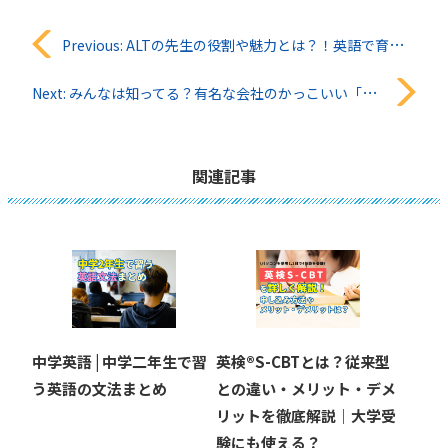
投
Previous:
ALTの先生の役割や魅力とは？！英語で育む子供の未来
稿
Next:
みんなは知ってる？有名な会社のかっこいい「英語のスローガン」
ナ
ビ
関連記事
ゲ
ー
シ
ョ
中学英語 | 中学二年生で習
英検®︎S-CBTとは？従来型
ン
う英語の文法まとめ
との違い・メリット・デメ
リットを徹底解説｜大学受
験にも使える？