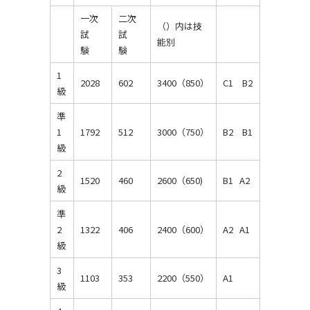
一次
二次
（）内は技
試
試
能別
験
験
1
2028
602
3400（850）
C1 B2
級
準
1
1792
512
3000（750）
B2 B1
級
2
1520
460
2600（650)
B1 A2
級
準
2
1322
406
2400（600）
A2 A1
級
3
1103
353
2200（550）
A1
級