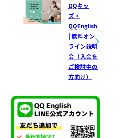
QQキッ
ズ・
QQEnglish
| 無料オン
ライン説明
会（入会を
ご検討中の
方向け）