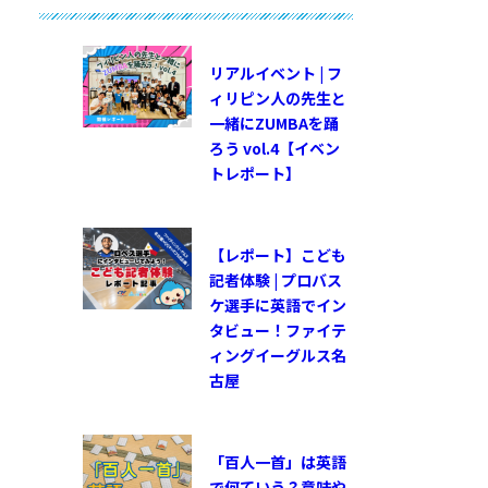
リアルイベント | フ
ィリピン人の先生と
一緒にZUMBAを踊
ろう vol.4【イベン
トレポート】
【レポート】こども
記者体験 | プロバス
ケ選手に英語でイン
タビュー！ファイテ
ィングイーグルス名
古屋
「百人一首」は英語
で何ていう？意味や