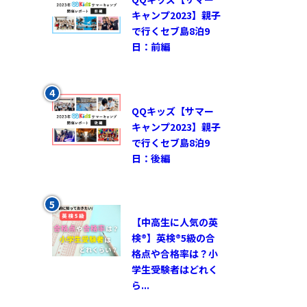
キャンプ2023】親子
で行くセブ島8泊9
日：前編
QQキッズ【サマー
キャンプ2023】親子
で行くセブ島8泊9
日：後編
【中高生に人気の英
検®︎】英検®︎5級の合
格点や合格率は？小
学生受験者はどれく
ら...