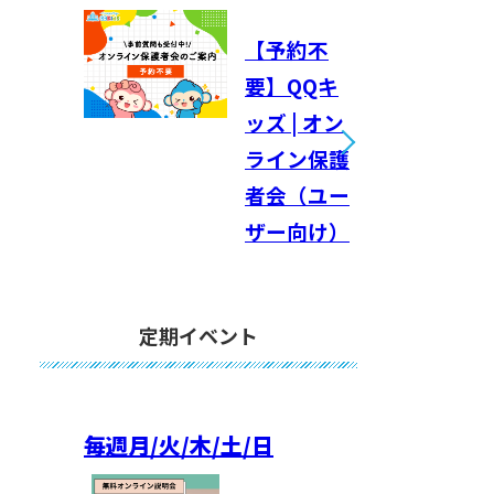
【予約不
要】QQキ
ッズ | オン
ライン保護
者会（ユー
ザー向け）
定期イベント
毎週
月/火/木/土/日