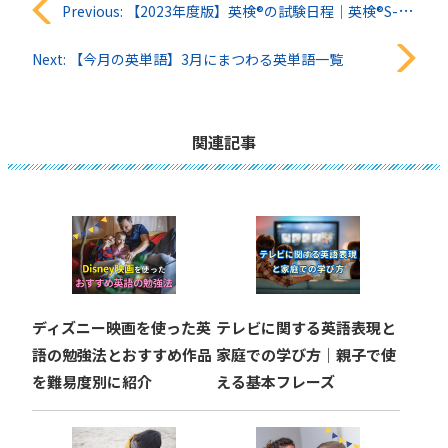
投
Previous:
【2023年度版】英検®︎の試験日程｜英検®︎S-CBTの活用法も
稿
Next:
【今月の英単語】3月にまつわる英単語一覧
ナ
ビ
関連記事
ゲ
ー
シ
ョ
ディズニー映画を使った英
テレビに関する英語表現と
ン
語の勉強法とおすすめ作品
家庭での学び方｜親子で使
を難易度別に紹介
える基本フレーズ