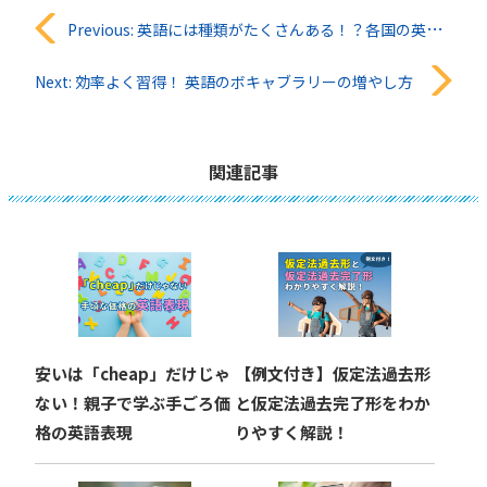
投
Previous:
英語には種類がたくさんある！？各国の英語の特徴とは
稿
Next:
効率よく習得！ 英語のボキャブラリーの増やし方
ナ
ビ
関連記事
ゲ
ー
シ
ョ
安いは「cheap」だけじゃ
【例文付き】仮定法過去形
ン
ない！親子で学ぶ手ごろ価
と仮定法過去完了形をわか
格の英語表現
りやすく解説！