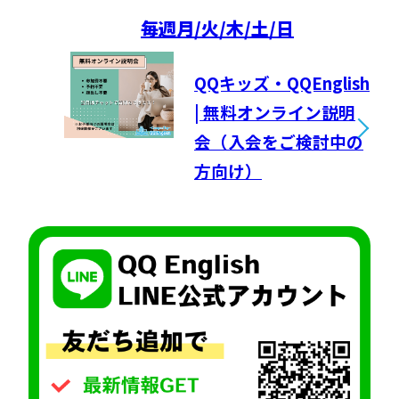
毎週
月/火/木/土/日
QQキッズ・QQEnglish
| 無料オンライン説明
会（入会をご検討中の
方向け）