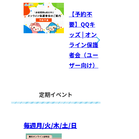
【予約不
要】QQキ
ッズ | オン
ライン保護
者会（ユー
ザー向け）
定期イベント
毎週
月/火/木/土/日