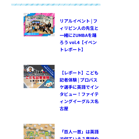
リアルイベント | フ
ィリピン人の先生と
一緒にZUMBAを踊
ろう vol.4【イベン
トレポート】
【レポート】こども
記者体験 | プロバス
ケ選手に英語でイン
タビュー！ファイテ
ィングイーグルス名
古屋
「百人一首」は英語
で何ていう？意味や