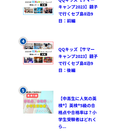
キャンプ2023】親子
で行くセブ島8泊9
日：前編
QQキッズ【サマー
キャンプ2023】親子
で行くセブ島8泊9
日：後編
【中高生に人気の英
検®︎】英検®︎5級の合
格点や合格率は？小
学生受験者はどれく
ら...