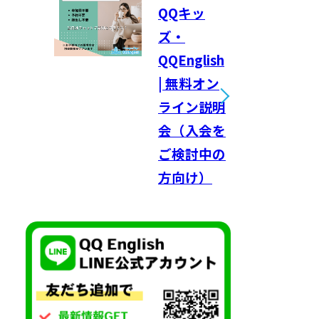
QQキッ
ズ・
QQEnglish
| 無料オン
ライン説明
会（入会を
ご検討中の
方向け）