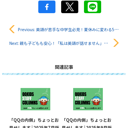
投
Previous:
英語が苦手な中学生必見！夏休みに変わる5つのステップ
稿
Next:
親も子どもも安心！「私は英語が話せません」を伝える簡単なフレーズ！
ナ
ビ
関連記事
ゲ
ー
シ
ョ
「QQの内側」ちょっとお
「QQの内側」ちょっとお
見せします | 2025年7月版
見せします | 2025年9月版