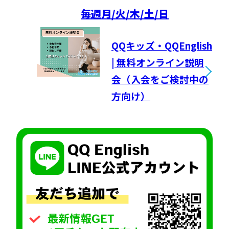
毎週
月/火/木/土/日
QQキッズ・QQEnglish
| 無料オンライン説明
会（入会をご検討中の
方向け）