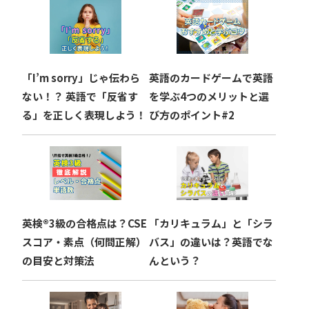
ー
シ
ョ
「I’m sorry」じゃ伝わら
英語のカードゲームで英語
ン
ない！？ 英語で「反省す
を学ぶ4つのメリットと選
る」を正しく表現しよう！
び方のポイント#2
英検®︎3級の合格点は？CSE
「カリキュラム」と「シラ
スコア・素点（何問正解）
バス」の違いは？英語でな
の目安と対策法
んという？