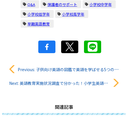
Q&A
保護者のサポート
小学校中学年
小学校低学年
小学校高学年
早期英語教育
投
Previous:
子供向け英語の図鑑で英語を学ばせる5つのメリット
稿
Next:
英語教育実施状況調査で分かった！小学生英語学習で保護者が意識すべき2つのポイント
ナ
ビ
関連記事
ゲ