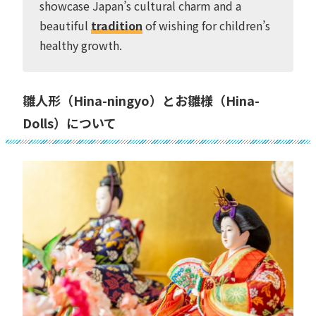
showcase Japan’s cultural charm and a
beautiful
tradition
of wishing for children’s
healthy growth.
雛人形（Hina-ningyo）とお雛様（Hina-
Dolls）について