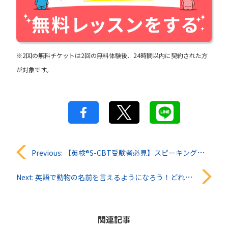
※2回の無料チケットは2回の無料体験後、24時間以内に契約された方
が対象です。
投
Previous:
【英検®︎S-CBT受験者必見】スピーキング問題の特徴と対策をまるっと解説！
稿
Next:
英語で動物の名前を言えるようになろう！どれだけ知ってるかな？
ナ
ビ
関連記事