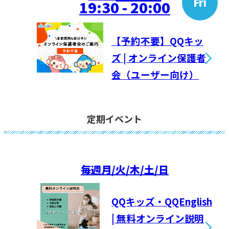
Fri
19:30 - 20:00
【予約不要】QQキッ
ズ | オンライン保護者
会（ユーザー向け）
定期イベント
毎週
月/火/木/土/日
QQキッズ・QQEnglish
| 無料オンライン説明