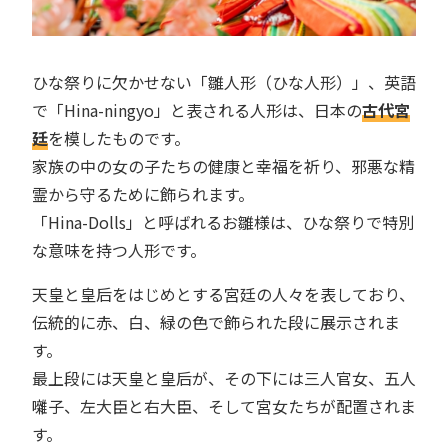
ひな祭りに欠かせない「雛人形（ひな人形）」、英語
で「Hina-ningyo」と表される人形は、日本の
古代宮
廷
を模したものです。
家族の中の女の子たちの健康と幸福を祈り、邪悪な精
霊から守るために飾られます。
「Hina-Dolls」と呼ばれるお雛様は、ひな祭りで特別
な意味を持つ人形です。
天皇と皇后をはじめとする宮廷の人々を表しており、
伝統的に赤、白、緑の色で飾られた段に展示されま
す。
最上段には天皇と皇后が、その下には三人官女、五人
囃子、左大臣と右大臣、そして宮女たちが配置されま
す。