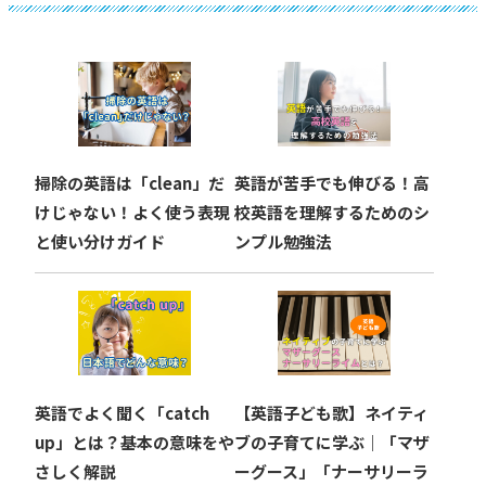
ゲ
ー
シ
ョ
掃除の英語は「clean」だ
英語が苦手でも伸びる！高
ン
けじゃない！よく使う表現
校英語を理解するためのシ
と使い分けガイド
ンプル勉強法
英語でよく聞く「catch
【英語子ども歌】ネイティ
up」とは？基本の意味をや
ブの子育てに学ぶ｜「マザ
さしく解説
ーグース」「ナーサリーラ