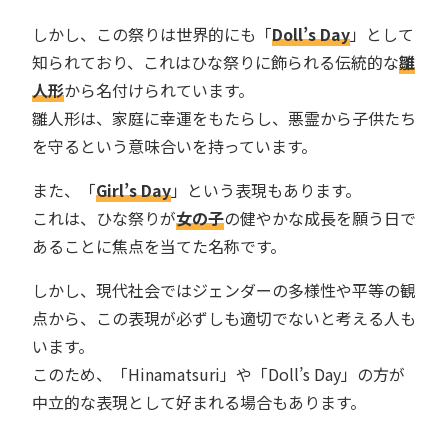
しかし、この祭りは世界的にも「
Doll’s Day
」として
知られており、これはひな祭りに飾られる伝統的な
雛
人形
から名付けられています。
雛人形は、家庭に幸運をもたらし、悪霊から子供たち
を守るという意味合いを持っています。
また、「
Girl’s Day
」という表現もあります。
これは、ひな祭りが
女の子
の健やかな成長を願う日で
あることに焦点を当てた名称です。
しかし、現代社会ではジェンダーの多様性や平等の観
点から、この表現が必ずしも適切でないと考える人も
います。
このため、「Hinamatsuri」や「Doll’s Day」の方が
中立的な表現として好まれる場合もあります。