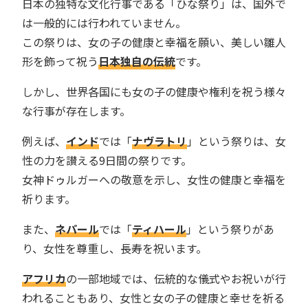
日本の独特な文化行事である「ひな祭り」は、国外で
は一般的には行われていません。
この祭りは、女の子の健康と幸福を願い、美しい雛人
形を飾って祝う
日本独自の伝統
です。
しかし、世界各国にも女の子の健康や権利を祝う様々
な行事が存在します。
例えば、
インド
では「
ナヴラトリ
」という祭りは、女
性の力を讃える9日間の祭りです。
女神ドゥルガーへの敬意を示し、女性の健康と幸福を
祈ります。
また、
ネパール
では「
ティハール
」という祭りがあ
り、女性を尊重し、長寿を祝います。
アフリカ
の一部地域では、伝統的な儀式やお祝いが行
われることもあり、女性と女の子の健康と幸せを祈る