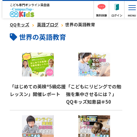
こども専門オンライン英会話
無料体験
ログイン
MENU
QQキッズ
英語ブログ
世界の英語教育
世界の英語教育
「はじめての英検®︎5級応援
「こどもにリビングでの勉
レッスン」開催レポート
強を集中させるには？」
QQキッズ知恵袋＃50