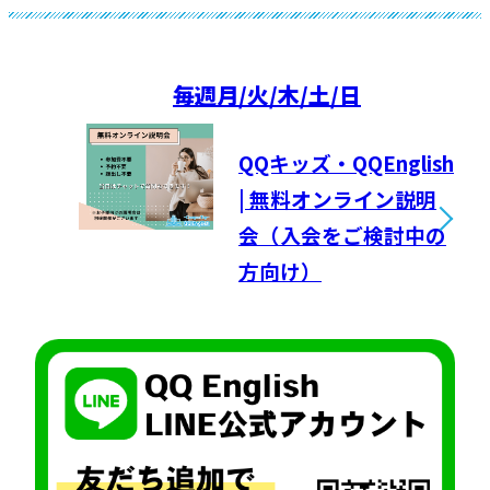
毎週
月/火/木/土/日
QQキッズ・QQEnglish
| 無料オンライン説明
会（入会をご検討中の
方向け）