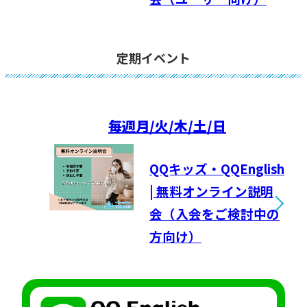
定期イベント
毎週
月/火/木/土/日
QQキッズ・QQEnglish
| 無料オンライン説明
会（入会をご検討中の
方向け）