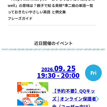
well」の意味は？親子で知
る英検®準二級の単語一覧
っておきたいやさしい英語
と例文集
フレーズガイド
近日開催のイベント
09. 25
2026.
Fri
19:30 - 20:00
【予約不要】QQキッ
ズ | オンライン保護者
会（ユーザー向け）