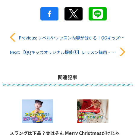
投
Previous:
レベルやレッスン内容が分かる！QQキッズのカリキュラム一覧
稿
Next:
【QQキッズオリジナル機能①】レッスン録画・チャット履歴機能
ナ
ビ
関連記事
ゲ
ー
シ
ョ
スラングは下品？実はそん
Merry Christmasだけじゃ