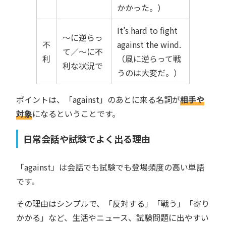
かかった。）
It’s hard to fight
〜に逆らっ
不
against the wind.
て／〜に不
利
（風に逆らって戦
利な状況で
うのは大変だ。）
ポイントは、「against」のあとに来る名詞が
相手や
対象
になるということです。
日常会話や試験でよく出る理由
「against」は会話でも試験でも登場頻度の高い単語
です。
その理由はシンプルで、「反対する」「戦う」「寄り
かかる」など、生活やニュース、試験問題に出やすい