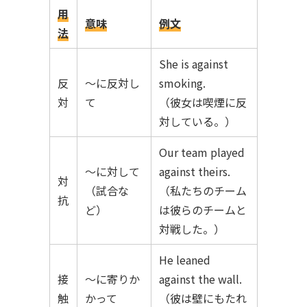
用
意味
例文
法
She is against
反
〜に反対し
smoking.
対
て
（彼女は喫煙に反
対している。）
Our team played
〜に対して
against theirs.
対
（試合な
（私たちのチーム
抗
ど）
は彼らのチームと
対戦した。）
He leaned
接
〜に寄りか
against the wall.
触
かって
（彼は壁にもたれ