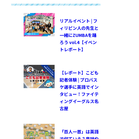
リアルイベント | フ
ィリピン人の先生と
一緒にZUMBAを踊
ろう vol.4【イベン
トレポート】
【レポート】こども
記者体験 | プロバス
ケ選手に英語でイン
タビュー！ファイテ
ィングイーグルス名
古屋
「百人一首」は英語
で何ていう？意味や