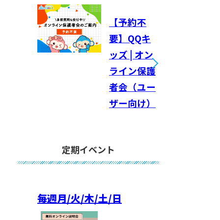
【予約不
要】QQキ
ッズ | オン
ライン保護
者会（ユー
ザー向け）
定期イベント
毎週
月/火/木/土/日