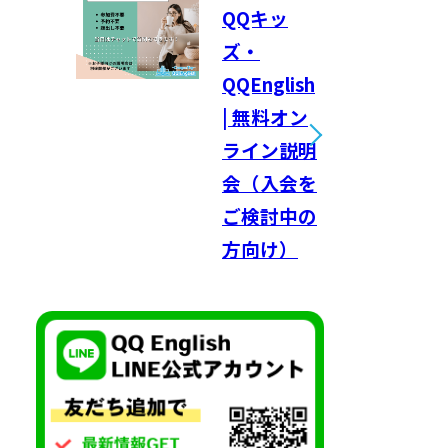
QQキッ
ズ・
QQEnglish
| 無料オン
ライン説明
会（入会を
ご検討中の
方向け）