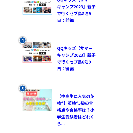
キャンプ2023】親子
で行くセブ島8泊9
日：前編
QQキッズ【サマー
キャンプ2023】親子
で行くセブ島8泊9
日：後編
【中高生に人気の英
検®︎】英検®︎5級の合
格点や合格率は？小
学生受験者はどれく
ら...