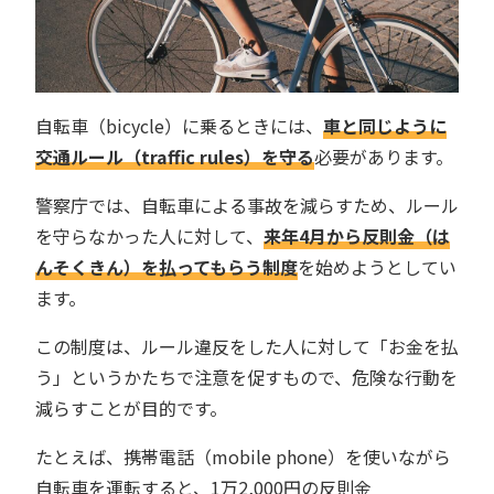
自転車（bicycle）に乗るときには、
車と同じように
交通ルール（traffic rules）を守る
必要があります。
警察庁では、自転車による事故を減らすため、ルール
を守らなかった人に対して、
来年4月から反則金（は
んそくきん）を払ってもらう制度
を始めようとしてい
ます。
この制度は、ルール違反をした人に対して「お金を払
う」というかたちで注意を促すもので、危険な行動を
減らすことが目的です。
たとえば、携帯電話（mobile phone）を使いながら
自転車を運転すると、1万2,000円の反則金