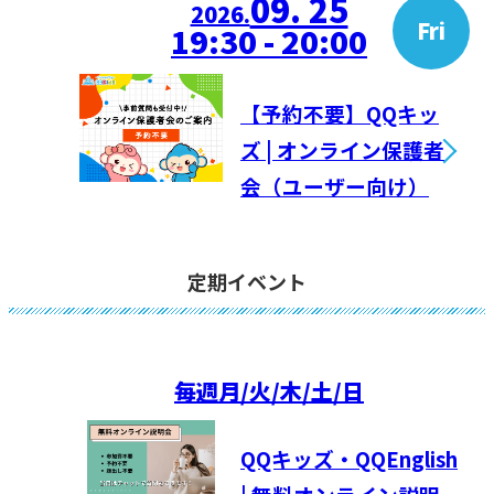
09. 25
2026.
Fri
19:30 - 20:00
【予約不要】QQキッ
ズ | オンライン保護者
会（ユーザー向け）
定期イベント
毎週
月/火/木/土/日
QQキッズ・QQEnglish