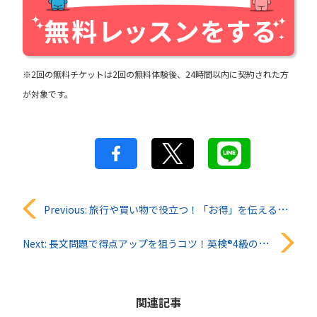
※2回の無料チケットは2回の無料体験後、24時間以内に契約された方
が対象です。
投
Previous:
旅行や買い物で役立つ！「お得」を伝える英語の言い方とは？
稿
Next:
長文問題で得点アップを狙うコツ！英検®︎4級の長文問題を素早く解くテクニック
ナ
ビ
関連記事