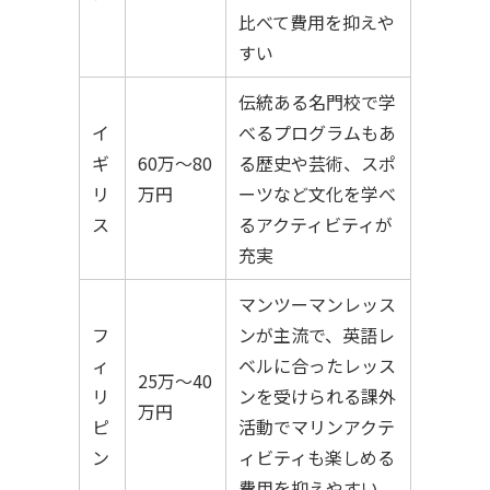
比べて費用を抑えや
すい
伝統ある名門校で学
イ
べるプログラムもあ
ギ
60万〜80
る歴史や芸術、スポ
リ
万円
ーツなど文化を学べ
ス
るアクティビティが
充実
マンツーマンレッス
フ
ンが主流で、英語レ
ィ
ベルに合ったレッス
25万〜40
リ
ンを受けられる課外
万円
ピ
活動でマリンアクテ
ン
ィビティも楽しめる
費用を抑えやすい