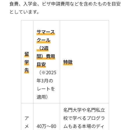
食費、入学金、ビザ申請費用などを含めたものを目安
としています。
サマース
クール
（2週
留
間）
費用
学
特徴
目安
先
（※2025
年3月の
レートを
適用）
名門大学や名門私立
ア
校で学べるプログラ
メ
40万〜80
ムもある本場のディ