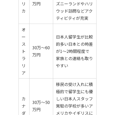
リ
万円
ズニーランドやハリ
カ
ウッド訪問などアク
ティビティが充実
オ
ー
日本人留学生が比較
ス
的多い日本との時差
30万〜60
ト
が1〜2時間程度で
万円
ラ
家族との連絡も取り
リ
やすい
ア
移民の受け入れに積
極的で留学生にも優
カ
しい日本人スタッフ
30万〜50
ナ
常駐の学校が多いア
万円
ダ
メリカやイギリスに