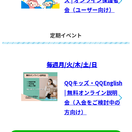
会（ユーザー向け）
定期イベント
毎週
月/火/木/土/日
QQキッズ・QQEnglish
| 無料オンライン説明
会（入会をご検討中の
方向け）