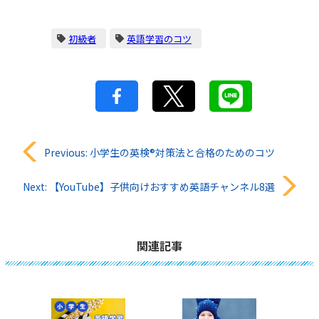
初級者
英語学習のコツ
投
Previous:
小学生の英検®︎対策法と合格のためのコツ
稿
Next:
【YouTube】子供向けおすすめ英語チャンネル8選
ナ
ビ
関連記事
ゲ
ー