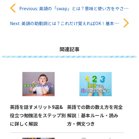
投
Previous:
英語の「swap」とは？意味と使い方をやさしく解説｜「exchange」との違いも紹介
稿
Next:
英語の助動詞とは？これだけ覚えればOK！基本のまとめ
ナ
ビ
関連記事
ゲ
ー
シ
ョ
英語を話すメリット9選&
英語での数の数え方を完全
ン
役立つ勉強法をステップ別
解説｜基本ルール・読み
に詳しく解説
方・例文つき