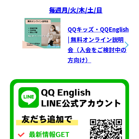
毎週
月/火/木/土/日
QQキッズ・QQEnglish
| 無料オンライン説明
会（入会をご検討中の
方向け）