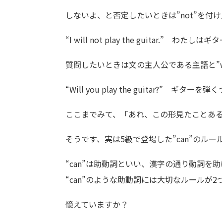
しないよ、と否定したいときは”not”を付
“I will not play the guitar.”
質問したいときは文の主人公である主語と”w
“Will you play the guitar?” ギター
ここまでみて、「あれ、この形見たことあ
そうです、実は5級で登場した”can”のル
“can”は助動詞といい、漢字の通り動詞を
“can”のような助動詞には大切なルールが
憶えていますか？