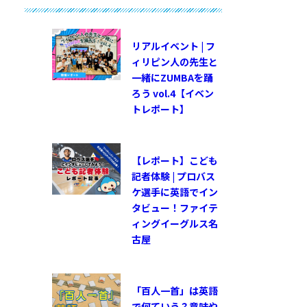
リアルイベント | フ
ィリピン人の先生と
一緒にZUMBAを踊
ろう vol.4【イベン
トレポート】
【レポート】こども
記者体験 | プロバス
ケ選手に英語でイン
タビュー！ファイテ
ィングイーグルス名
古屋
「百人一首」は英語
で何ていう？意味や