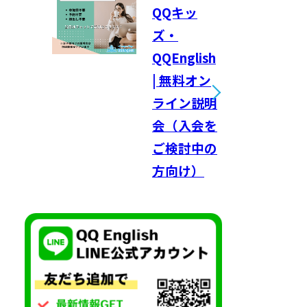
QQキッ
ズ・
QQEnglish
| 無料オン
ライン説明
会（入会を
ご検討中の
方向け）