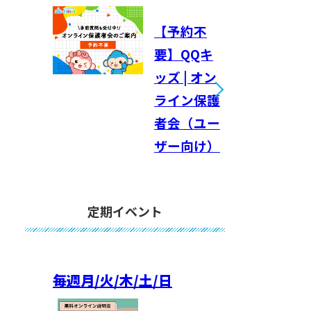
【予約不
要】QQキ
ッズ | オン
ライン保護
者会（ユー
ザー向け）
定期イベント
毎週
月/火/木/土/日