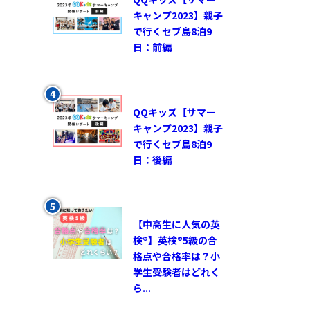
キャンプ2023】親子
で行くセブ島8泊9
日：前編
QQキッズ【サマー
キャンプ2023】親子
で行くセブ島8泊9
日：後編
【中高生に人気の英
検®︎】英検®︎5級の合
格点や合格率は？小
学生受験者はどれく
ら...