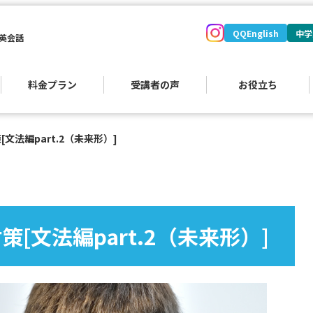
QQEnglish
中学
英会話
料金プラン
受講者の声
お役立ち
[文法編part.2（未来形）]
）
策[文法編part.2（未来形）]