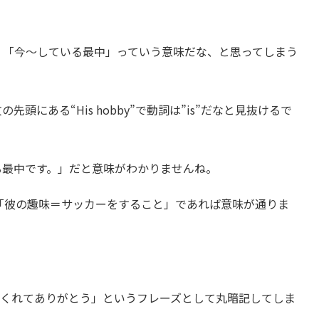
から、「今～している最中」っていう意味だな、と思ってしまう
にある“His hobby”で動詞は”is”だなと見抜けるで
る最中です。」だと意味がわかりませんね。
「彼の趣味＝サッカーをすること」であれば意味が通りま
.”で「…してくれてありがとう」というフレーズとして丸暗記してしま