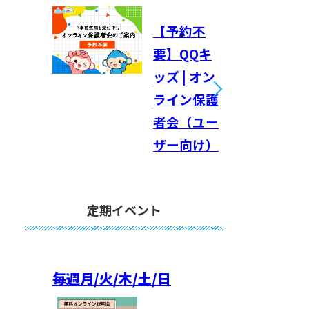
【予約不
要】QQキ
ッズ | オン
ライン保護
者会（ユー
ザー向け）
定期イベント
毎週
月/火/木/土/日