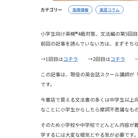
カテゴリー
英検情報
英語コラム
小学生向け英検®︎4級対策、文法編の第5回
前回の記事を読んでいない方は、まずそち
→1回目は
コチラ
→2回目は
コチラ
→3
この記事は、現役の英会話スクール講師が
です。
今書店で買える文法書の多くは中学生以上
なことに小学生からしたら摩訶不思議なも
そのため小学校や中学校でどんどん内容が
学するには大変な根気とやる気が必要です