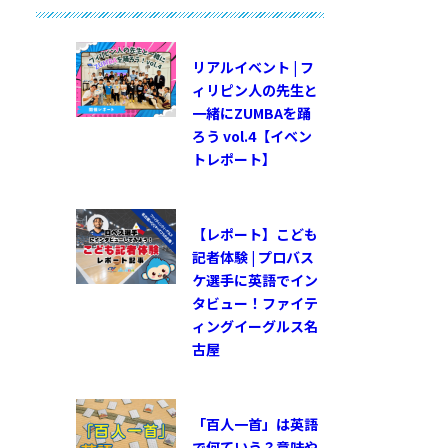
リアルイベント | フ
ィリピン人の先生と
一緒にZUMBAを踊
ろう vol.4【イベン
トレポート】
【レポート】こども
記者体験 | プロバス
ケ選手に英語でイン
タビュー！ファイテ
ィングイーグルス名
古屋
「百人一首」は英語
で何ていう？意味や