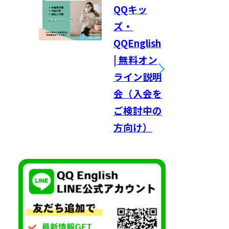
QQキッ
ズ・
QQEnglish
| 無料オン
ライン説明
会（入会を
ご検討中の
方向け）