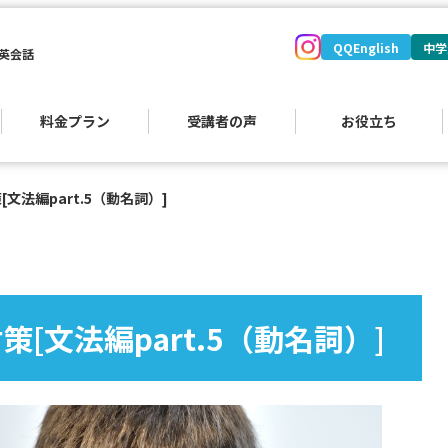
QQEnglish
中学
英会話
料金プラン
受講者の声
お役立ち
[文法編part.5（動名詞）]
）
策[文法編part.5（動名詞）]