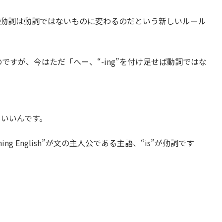
で、動詞は動詞ではないものに変わるのだという新しいルール
すが、今はただ「へー、“-ing”を付け足せば動詞ではな
もいいんです。
ng English”が文の主人公である主語、“is”が動詞です