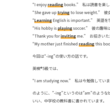
“I enjoy
reading
books.” 私は読書を楽
“She gave up
trying
to lose weigh
“
Learning
English is important.
“His hobby is
playing
soccer.” 彼の
“Thank you for
inviting
me.” お招きい
“My mother just finished
reading
this
今回は“-ing”の使い方の話です。
英検®︎5級では、
“I am studying now.” 私は今勉強してい
のように、”-ing”というのは”am”のよ
いい、中学校の教科書に書かれています。