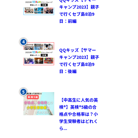
キャンプ2023】親子
で行くセブ島8泊9
日：前編
QQキッズ【サマー
キャンプ2023】親子
で行くセブ島8泊9
日：後編
【中高生に人気の英
検®︎】英検®︎5級の合
格点や合格率は？小
学生受験者はどれく
ら...